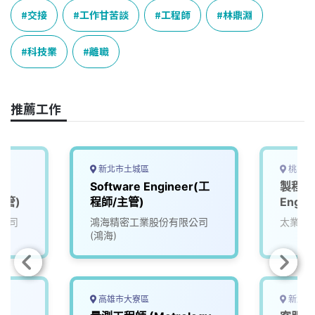
e
e
e
k
y
交接
工作甘苦談
工程師
林鼎淵
b
a
e
L
o
d
d
i
科技業
離職
o
s
I
n
k
n
k
推薦工作
新北市土城區
桃園市
Software Engineer(工
製程工程
主管)
程師/主管)
Engin
公司
鴻海精密工業股份有限公司
太業科
(鴻海)
高雄市大寮區
新北市