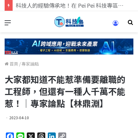
科技人找工作，就到TECH+ 科技專區!
首頁
/
專家論點
大家都知道不能惹準備要離職的
工程師，但還有一種人千萬不能
惹！｜專家論點【林鼎淵】
2023-04-10
F
L
X
T
L
C