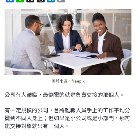
a
i
h
i
o
c
n
r
n
p
e
e
e
k
y
b
a
e
L
o
d
d
i
o
s
I
n
k
n
k
圖片來源：freepik
公司有人離職，最倒霉的就是負責交接的那個人。
有一定規模的公司，會將離職人員手上的工作平均分
攤到不同人身上；但如果是小公司或是小部門，那可
能交接對象就只有一個人。