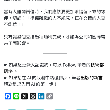
當有人離開崗位時，我們應該要更加珍惜留下來的夥
伴，切記：「準備離職的人不能惹，正在交接的人更
不能惹！」
只有讓整個交接過程順利完成，才能為公司和團隊帶
來正面影響。
☛ 如果想更深入認識我，可以 Follow 筆者的
技術部
落格
。
☛ 如果想在 AI 的浪潮中站穩腳步，筆者
出版的新書
絕對是您入門 AI 的第一步！
F
L
X
T
L
C
a
i
h
i
o
c
n
r
n
p