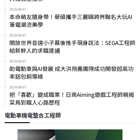
2026-08-07
本命萌友隨身帶！華碩攜手三麗鷗跨界聯名大玩AI
筆電潮流美學
2026-08-07
開放世界音速小子幕後推手現身說法：SEGA工程師
給新鮮人的求職建議
2026-08-07
助電動車與AI發展 成大洪飛義團隊成功開發超高功
率鋁包銅導線
2026-08-07
把「喜歡」變成職業！日商Aiming遊戲工程師親揭
菜鳥到職人心路歷程
電動車機電整合工程師