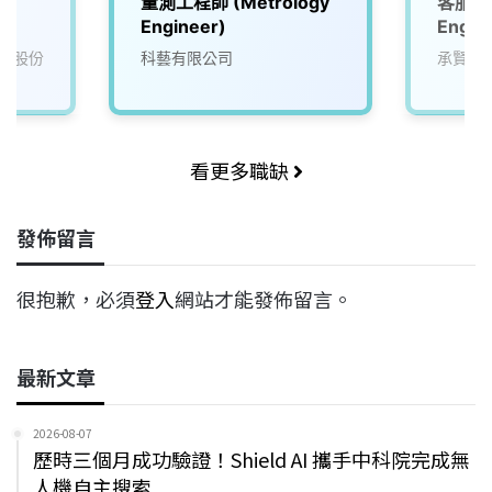
e
量測工程師 (Metrology
客服工程
Engineer)
Engin
膜股份
科藝有限公司
承賢科
看更多職缺
發佈留言
很抱歉，必須
登入
網站才能發佈留言。
最新文章
2026-08-07
歷時三個月成功驗證！Shield AI 攜手中科院完成無
人機自主搜索