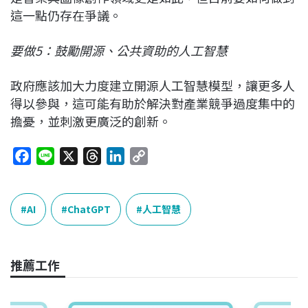
這一點仍存在爭議。
要做5：鼓勵開源、公共資助的人工智慧
政府應該加大力度建立開源人工智慧模型，讓更多人
得以參與，這可能有助於解決對產業競爭過度集中的
擔憂，並刺激更廣泛的創新。
F
L
X
T
L
C
a
i
h
i
o
c
n
r
n
p
e
e
e
k
y
AI
ChatGPT
人工智慧
b
a
e
L
o
d
d
i
o
s
I
n
推薦工作
k
n
k