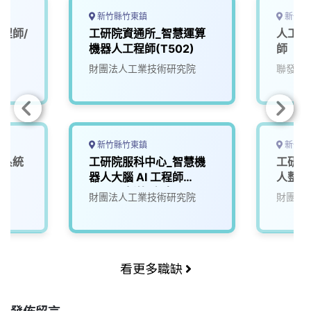
新竹縣竹東鎮
新竹市
程師/
工研院資通所_智慧運算
人工智
機器人工程師(T502)
師
財團法人工業技術研究院
聯發科
新竹縣竹東鎮
新竹縣
深系統
工研院服科中心_智慧機
工研院
器人大腦 AI 工程師
人整合
(A000新竹/台南)
財團法人工業技術研究院
財團法
看更多職缺
發佈留言