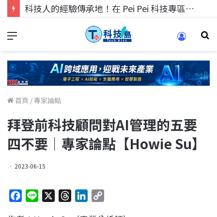
科技人的經驗傳承地！在 Pei Pei 科技專區，與學弟妹交流最硬核的技術
首頁
/
專家論點
拜登前科技顧問對AI管理的五要
四不要｜專家論點【Howie Su】
2023-06-15
F
L
X
T
L
C
a
i
h
i
o