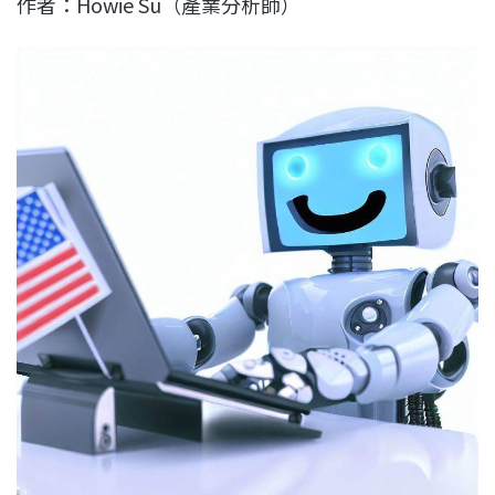
作者：Howie Su（產業分析師）
c
n
r
n
p
e
e
e
k
y
b
a
e
L
o
d
d
i
o
s
I
n
k
n
k