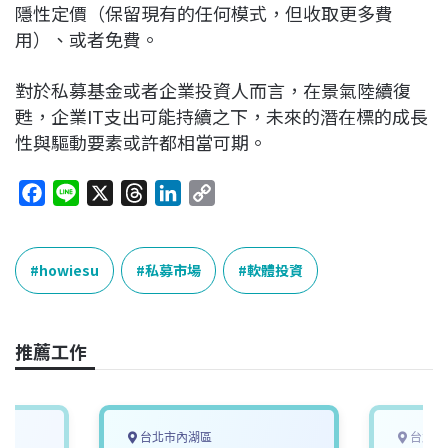
隱性定價（保留現有的任何模式，但收取更多費
用）、或者免費。
對於私募基金或者企業投資人而言，在景氣陸續復
甦，企業IT支出可能持續之下，未來的潛在標的成長
性與驅動要素或許都相當可期。
F
L
X
T
L
C
a
i
h
i
o
c
n
r
n
p
e
e
e
k
y
howiesu
私募市場
軟體投資
b
a
e
L
o
d
d
i
o
s
I
n
推薦工作
k
n
k
台北市內湖區
台北市