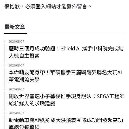
很抱歉，必須
登入
網站才能發佈留言。
最新文章
2026-08-07
歷時三個月成功驗證！Shield AI 攜手中科院完成無
人機自主搜索
2026-08-07
本命萌友隨身帶！華碩攜手三麗鷗跨界聯名大玩AI
筆電潮流美學
2026-08-07
開放世界音速小子幕後推手現身說法：SEGA工程師
給新鮮人的求職建議
2026-08-07
助電動車與AI發展 成大洪飛義團隊成功開發超高功
率鋁包銅導線