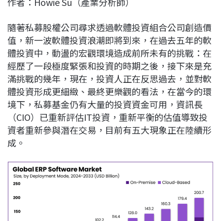
作者：Howie Su（產業分析師）
c
n
r
n
p
e
e
e
k
y
隨著私募股權公司尋求透過軟體投資組合公司創造價
b
a
e
L
值，新一波軟體投資浪潮即將到來，在過去五年的軟
o
d
d
i
體投資中，動盪的宏觀環境造成前所未有的挑戰：在
o
s
I
n
經歷了一段極度緊張和投資的時期之後，接下來是充
k
n
k
滿挑戰的幾年，現在，投資人正在反思過去，並對軟
體投資形成更細緻、最終更樂觀的看法，在當今的環
境下，私募基金仍有大量的投資資金可用，資訊長
（CIO）已重新評估IT投資，重新平衡的估值導致投
資者重新參與潛在交易，目前有五大現象正在陸續形
成。