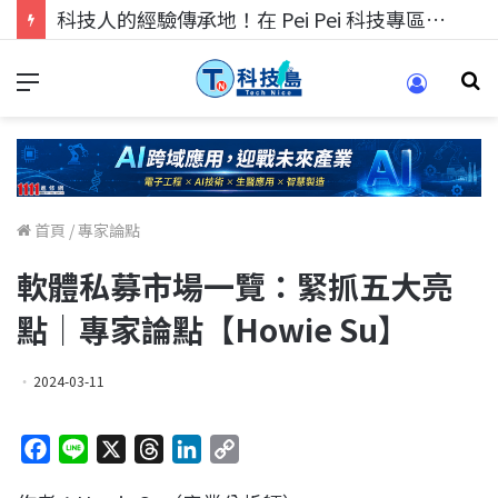
科技人找工作，就到TECH+ 科技專區!
首頁
/
專家論點
軟體私募市場一覽：緊抓五大亮
點｜專家論點【Howie Su】
2024-03-11
F
L
X
T
L
C
a
i
h
i
o