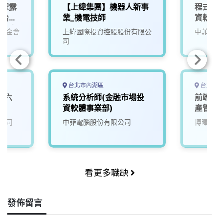
「聖露
【上緯集團】機器人新事
程式設
防治體
業_機電技師
資軟體
技術人
基金會
上緯國際投資控股股份有限公
中菲電
司
台北市內湖區
台北市
案六
系統分析師(金融市場投
前端網
資軟體事業部)
產管理
公司
中菲電腦股份有限公司
博暉科
看更多職缺
發佈留言