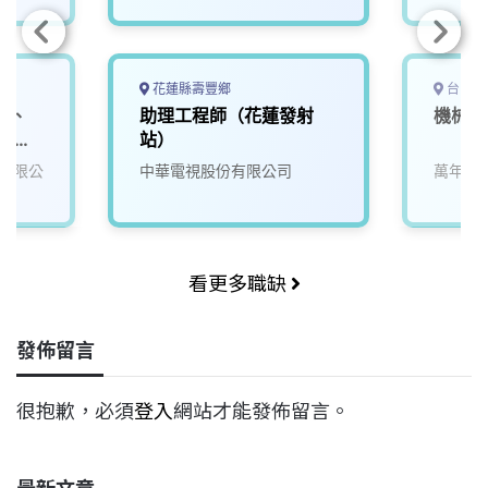
舍、視
花蓮縣壽豐鄉
台中市
日、
助理工程師（花蓮發射
機械設
屆畢
站）
有限公
中華電視股份有限公司
萬年清
看更多職缺
發佈留言
很抱歉，必須
登入
網站才能發佈留言。
最新文章