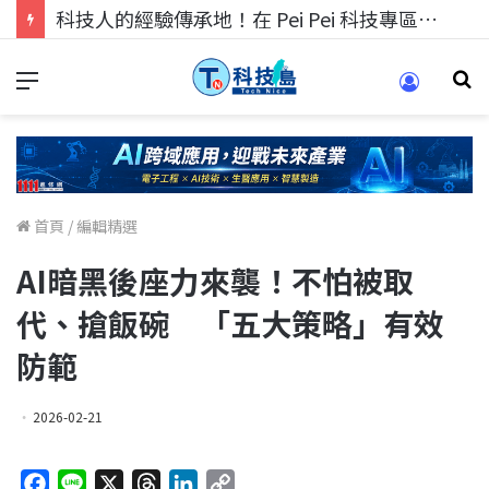
科技人的經驗傳承地！在 Pei Pei 科技專區，與學弟妹交流最硬核的技術
首頁
/
編輯精選
AI暗黑後座力來襲！不怕被取
代、搶飯碗 「五大策略」有效
防範
2026-02-21
F
L
X
T
L
C