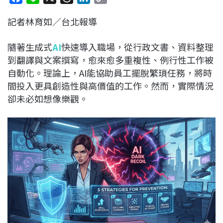
a
i
h
i
o
記者林育如／台北報導
c
n
r
n
p
e
e
e
k
y
隨著生成式
AI
快速導入職場，從行政文書、資料整理
b
a
e
L
到翻譯與文案撰寫，愈來愈多重複性、例行性工作被
o
d
d
i
自動化。理論上，AI能協助員工擺脫繁瑣任務，將時
o
s
I
n
間投入更具創造性與高價值的工作。然而，實際情況
k
n
k
卻未必如想像樂觀。