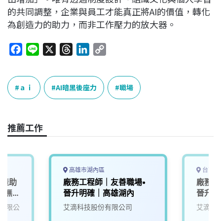
的共同調整，企業與員工才能真正將AI的價值，轉化
為創造力的助力，而非工作壓力的放大器。
F
L
X
T
L
C
a
i
h
i
o
c
n
r
n
p
e
e
e
k
y
ａｉ
AI暗黑後座力
職場
b
a
e
L
o
d
d
i
o
s
I
n
推薦工作
k
n
k
高雄市湖內區
台南市
生產助
廠務工程師｜友善職場•
廠務工
，無
晉升明確｜高雄湖內
晉升明
宿舍)
有限公
艾滴科技股份有限公司
艾滴科
金、