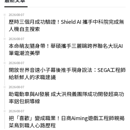
2026-08-07
歷時三個月成功驗證！Shield AI 攜手中科院完成無
人機自主搜索
2026-08-07
本命萌友隨身帶！華碩攜手三麗鷗跨界聯名大玩AI
筆電潮流美學
2026-08-07
開放世界音速小子幕後推手現身說法：SEGA工程師
給新鮮人的求職建議
2026-08-07
助電動車與AI發展 成大洪飛義團隊成功開發超高功
率鋁包銅導線
2026-08-07
把「喜歡」變成職業！日商Aiming遊戲工程師親揭
菜鳥到職人心路歷程