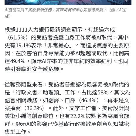
AI能協助員工擺脫繁瑣任務，實際情況卻未必如想像樂觀。（圖／AI生
成）
根據1111人力銀行最新調查顯示，有超過六成
（61.5%）的受訪者擔憂自身工作將被AI取代，其中
更有19.1%表示「非常擔心」。而造成焦慮的主要原
因，在於害怕自身專業能力被AI超越或取代，比例高
達49.4%，顯示AI帶來的並非單純的效率紅利，也同
時引發職涯安全感危機。
從職務類型來看，受訪者普遍認為最容易被AI取代的
是「行政文書／助理類」工作，占比達58%。其次為
語言相關職務，如翻譯、口譯（46.4%），再來是文
案撰寫（36.3%）。此外，文字工作者、美術設計與
美術小編等創意職位，也有22.2%被點名為高風險族
群，顯示AI的影響已從基礎行政擴散至創意與知識密
集型工作。