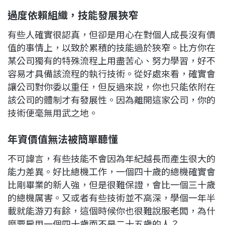
過度依賴組織，技能發展狹窄
有些人確實很認真，但卻是用心在對個人成長沒有價
值的事情上，以致於累積的技能過於狹窄。比方你在
某公司獨有的特殊流程上用盡苦心、努力學習，好不
容易才具備該流程的執行技術。從好處來看，確實會
讓公司對你委以重任，但反過來說，你也只能依附在
該公司的體制才有發展性。因為離開這家公司，你的
技術便毫無用武之地。
年資價值無法被簡單聽懂
不可諱言，有些技能不會因為年紀越長而產生很大的
能力差異。好比總機工作，一個四十歲的總機確實會
比剛畢業的新人強，但是很難保證，會比一個三十歲
的總機厲害。又或者有些技術並不高深，學個一年半
載就能游刃有餘，這個時候你也很難說服老闆，為什
麼要雇用一個四十歲而不是二十五歲的人？