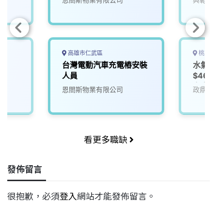
高雄市仁武區
桃園市
台灣電動汽車充電樁安裝
水氣電
人員
$465
市求職
恩閤斯物業有限公司
政鼎科
看更多職缺
發佈留言
很抱歉，必須
登入
網站才能發佈留言。