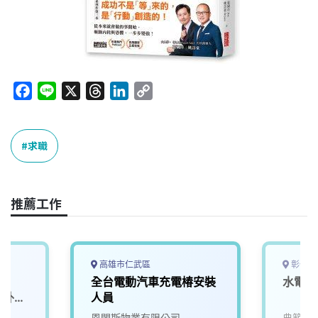
F
L
X
T
L
C
a
i
h
i
o
c
n
r
n
p
e
e
e
k
y
求職
b
a
e
L
o
d
d
i
o
s
I
n
推薦工作
k
n
k
高雄市仁武區
彰化縣
全台電動汽車充電椿安裝
水電師
0，外縣
人員
宿)
恩閤斯物業有限公司
典範能