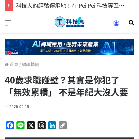
科技人找工作，就到TECH+ 科技專區!
首頁
/
編輯精選
40歲求職碰壁？其實是你犯了
「無效累積」 不是年紀大沒人要
2026-02-19
F
L
X
T
L
C
a
i
h
i
o