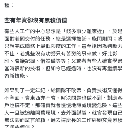
種：
空有年資卻沒有累積價值
有些人工作的中心思想是「錢多事少離家近」，於是
面對老闆交付的任務，總是選擇推託、能閃則閃；或
只想完成職務上最低限度的工作，甚至還因為判斷力
不佳，老挑些沒有功勞只有苦勞的事來做，好比影
印、會議記錄、借設備等等；又或者有些人確實學過
當時很新的技術，但如今已經過時，也沒有再繼續學
習新技能。
如果到了一定年紀，給團隊不敢帶、負責技術又懂得
不全面、賣東西亦不會、解決問題也做不到、對應客
戶也搞不定，那確實就會慢慢地讓處境變危險。這些
人一旦被迫離開舊環境，去外面謀職，就會發現自己
無法跟面試官解釋，過去這麼長的工作經驗究竟累積
了哪些價值？