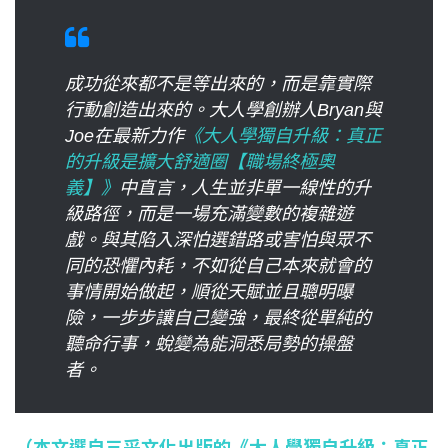
c
n
r
n
p
e
e
e
k
y
b
a
e
L
o
成功從來都不是等出來的，而是靠實際
d
d
i
o
行動創造出來的。大人學創辦人Bryan與
s
I
n
k
Joe在最新力作
n
《大人學獨自升級：真正
k
的升級是擴大舒適圈【職場終極奧
義】》
中直言，人生並非單一線性的升
級路徑，而是一場充滿變數的複雜遊
戲。與其陷入深怕選錯路或害怕與眾不
同的恐懼內耗，不如從自己本來就會的
事情開始做起，順從天賦並且聰明曝
險，一步步讓自己變強，最終從單純的
聽命行事，蛻變為能洞悉局勢的操盤
者。
（本文選自三采文化出版的《大人學獨自升級：真正