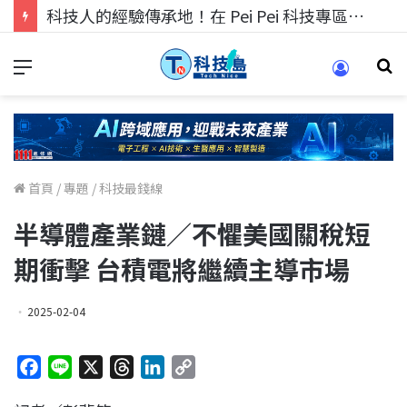
科技人找工作，就到TECH+ 科技專區!
首頁
/
專題
/
科技最錢線
半導體產業鏈／不懼美國關稅短
期衝擊 台積電將繼續主導市場
2025-02-04
F
L
X
T
L
C
a
i
h
i
o