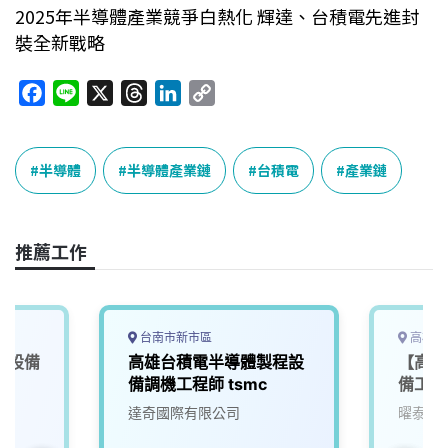
2025年半導體產業競爭白熱化 輝達、台積電先進封
裝全新戰略
F
L
X
T
L
C
a
i
h
i
o
c
n
r
n
p
e
e
e
k
y
半導體
半導體產業鏈
台積電
產業鏈
b
a
e
L
o
d
d
i
o
s
I
n
推薦工作
k
n
k
台南市新市區
高雄市
體設備
高雄台積電半導體製程設
【高雄
備調機工程師 tsmc
備工程
達奇國際有限公司
曜泰科