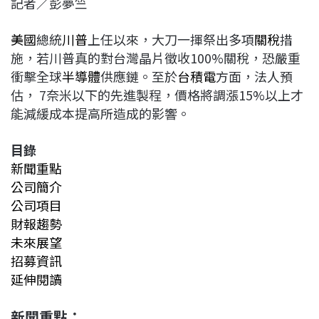
記者／彭夢竺
c
n
r
n
p
e
e
e
k
y
美國
總統
川普
上任以來，大刀一揮祭出多項
關稅
措
b
a
e
L
施，若川普真的對台灣晶片徵收100%關稅，恐嚴重
o
d
d
i
衝擊全球
半導體
供應鏈。至於
台積電
方面，法人預
o
s
I
n
估， 7奈米以下的先進製程，價格將調漲15%以上才
k
n
k
能減緩成本提高所造成的影響。
目錄
新聞重點
公司簡介
公司項目
財報趨勢
未來展望
招募資訊
延伸閱讀
新聞重點：