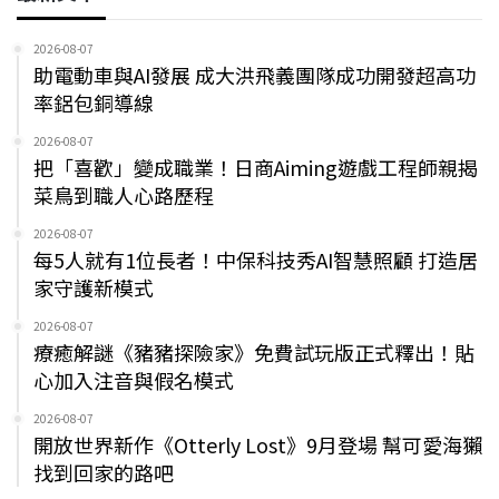
2026-08-07
助電動車與AI發展 成大洪飛義團隊成功開發超高功
率鋁包銅導線
2026-08-07
把「喜歡」變成職業！日商Aiming遊戲工程師親揭
菜鳥到職人心路歷程
2026-08-07
每5人就有1位長者！中保科技秀AI智慧照顧 打造居
家守護新模式
2026-08-07
療癒解謎《豬豬探險家》免費試玩版正式釋出！貼
心加入注音與假名模式
2026-08-07
開放世界新作《Otterly Lost》9月登場 幫可愛海獺
找到回家的路吧