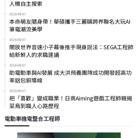
人機自主搜索
2026-08-07
本命萌友隨身帶！華碩攜手三麗鷗跨界聯名大玩AI
筆電潮流美學
2026-08-07
開放世界音速小子幕後推手現身說法：SEGA工程師
給新鮮人的求職建議
2026-08-07
助電動車與AI發展 成大洪飛義團隊成功開發超高功
率鋁包銅導線
2026-08-07
把「喜歡」變成職業！日商Aiming遊戲工程師親揭
菜鳥到職人心路歷程
電動車機電整合工程師