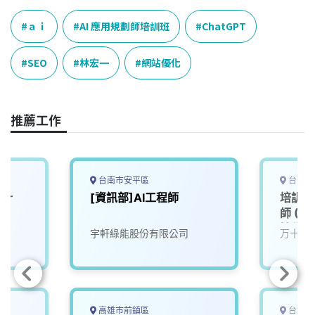
ａｉ
AI 應用規劃師培訓班
ChatGPT
SEO
林宏一
網站優化
推薦工作
台南市安平區
台南市
設計
[資訊部]AI工程師
培訓 
師 (Jav
協作 /
宇軒綠能股份有限公司
万十科
高雄市前鎮區
台北市