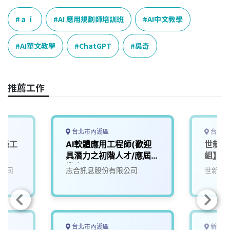
ａｉ
AI 應用規劃師培訓班
AI中文教學
AI華文教學
ChatGPT
吳奇
推薦工作
台北市內湖區
台北市
前緣工
AI軟體應用工程師(歡迎
世新大
)
具潛力之初階人才/應屆畢
組】AI
業生)
公司
志合訊息股份有限公司
世新大學
台北市內湖區
新竹縣