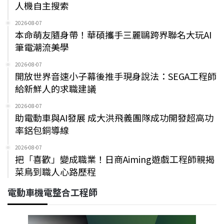
人機自主搜索
2026-08-07
本命萌友隨身帶！華碩攜手三麗鷗跨界聯名大玩AI
筆電潮流美學
2026-08-07
開放世界音速小子幕後推手現身說法：SEGA工程師
給新鮮人的求職建議
2026-08-07
助電動車與AI發展 成大洪飛義團隊成功開發超高功
率鋁包銅導線
2026-08-07
把「喜歡」變成職業！日商Aiming遊戲工程師親揭
菜鳥到職人心路歷程
電動車機電整合工程師