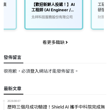
音演
【歡迎新鮮人投遞！】AI
工研院
)
工程師 (AI Engineer /
研發工
LLM Specialist)
院
北祥科技服務股份有限公司
財團法
看更多職缺
發佈留言
很抱歉，必須
登入
網站才能發佈留言。
最新文章
2026-08-07
歷時三個月成功驗證！Shield AI 攜手中科院完成無