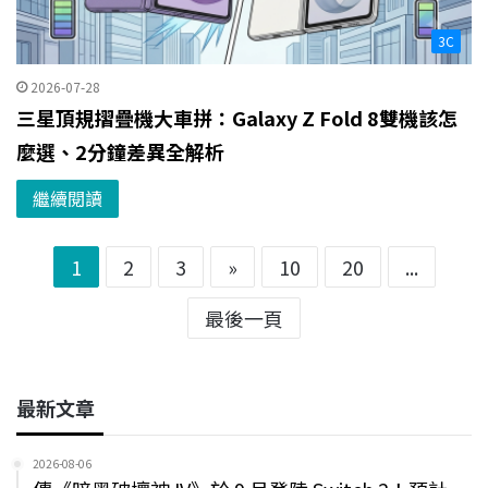
3C
2026-07-28
三星頂規摺疊機大車拼：Galaxy Z Fold 8雙機該怎
麼選、2分鐘差異全解析
繼續閱讀
1
2
3
»
10
20
...
最後一頁
最新文章
2026-08-06