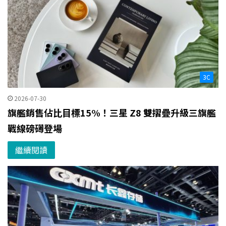
3C
2026-07-30
旗艦銷售佔比目標15%！三星 Z8 雙摺疊升級三旗艦
戰線磅礡登場
繼續閱讀