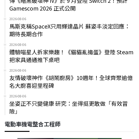
傳《暗黑破壞神 IV》於 9 月登陸 Switch 2！預計
Gamescom 2026 正式公開
2026-08-06
馬斯克稱SpaceX只用輝達晶片 蘇姿丰淡定回應：
期待長期合作
2026-08-06
體驗喵星人拆家樂趣！《貓貓亂搗蛋》登陸 Steam
把家具通通推下桌吧
2026-08-06
友情破壞神作《胡鬧廚房》10週年！全球齊聚逾億
名大廚喜迎里程碑
2026-08-06
坐姿正不只變健康 研究：坐得挺更敢做「有效冒
險」
電動車機電整合工程師