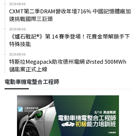
2026-08-06
CXMT第二季DRAM營收年增716% 中國記憶體廠加
速挑戰國際三巨頭
2026-08-06
《爐石戰記®》第 14 賽季登場！花費金幣解鎖手下
特殊技能
2026-08-06
特斯拉Megapack助攻德州電網 Ørsted 500MWh
儲能案正式上線
電動車機電整合工程師