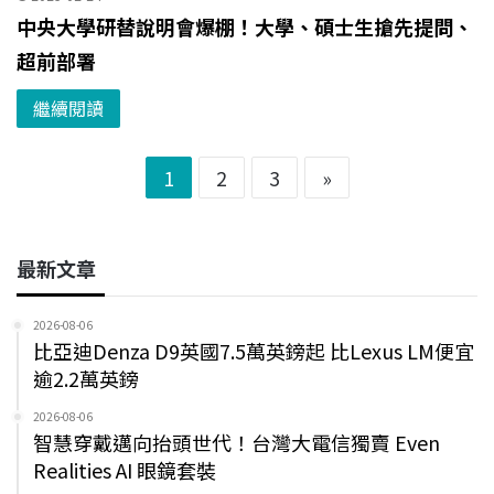
中央大學研替說明會爆棚！大學、碩士生搶先提問、
超前部署
繼續閱讀
1
2
3
»
最新文章
2026-08-06
比亞迪Denza D9英國7.5萬英鎊起 比Lexus LM便宜
逾2.2萬英鎊
2026-08-06
智慧穿戴邁向抬頭世代！台灣大電信獨賣 Even
Realities AI 眼鏡套裝