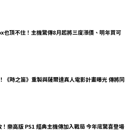
ox也頂不住！主機驚傳8月起將三度漲價、明年買可
慶！《時之笛》重製與薩爾達真人電影計畫曝光 傳將同
！樂高版 PS1 經典主機傳加入戰局 今年底驚喜登場