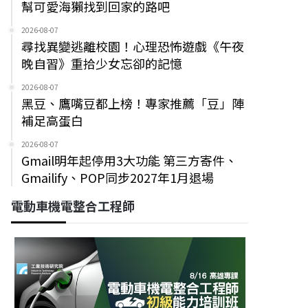
幫可愛海獺找到回家的路吧
2026-08-07
尋找異變逃離校園！心理恐怖遊戲《午夜
晚自習》重拾少女忘卻的記憶
2026-08-07
黑豆、鷹嘴豆都上榜！專家推薦「豆」陣
補足高蛋白
2026-08-07
Gmail明年起停用3大功能 第三方寄件、
Gmailify、POP同步2027年1月退場
電動車機電整合工程師