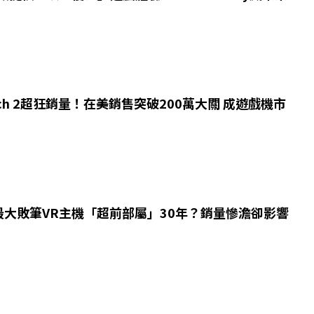
tch 2超狂銷量！在美銷售突破200萬大關 成遊戲機市
最大敗筆VR主機「超前部屬」30年？銷量慘澹卻影響