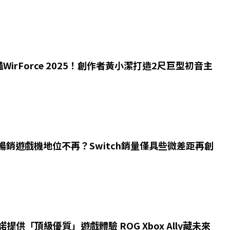
WirForce 2025！創作者黃小潔打造2尺巨型初音主
暢銷遊戲機地位不再？Switch銷量僅具些微差距再創
諾提供「頂級優質」遊戲體驗 ROG Xbox Ally藏未來