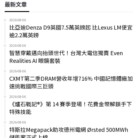
最新文章
2026-08-06
比亞迪Denza D9英國7.5萬英鎊起 比Lexus LM便宜
逾2.2萬英鎊
2026-08-06
智慧穿戴邁向抬頭世代！台灣大電信獨賣 Even
Realities AI 眼鏡套裝
2026-08-06
CXMT第二季DRAM營收年增716% 中國記憶體廠加
速挑戰國際三巨頭
2026-08-06
《爐石戰記®》第 14 賽季登場！花費金幣解鎖手下
特殊技能
2026-08-06
特斯拉Megapack助攻德州電網 Ørsted 500MWh
儲能案正式上線