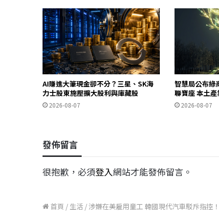
AI賺進大筆現金卻不分？三星、SK海
智慧局公布綠
力士股東施壓擴大股利與庫藏股
聯寶座 本土
2026-08-07
2026-08-07
發佈留言
很抱歉，必須
登入
網站才能發佈留言。