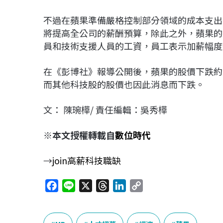
不過在蘋果準備嚴格控制部分領域的成本支出
將提高全公司的薪酬預算，除此之外，蘋果的
員和技術支援人員的工資，員工表示加薪幅度約
在《彭博社》報導公開後，蘋果的股價下跌約2.
而其他科技股的股價也因此消息而下跌。
文： 陳琬樺/ 責任編輯：吳秀樺
※本文授權轉載自
數位時代
→
join高薪科技職缺
F
L
X
T
L
C
a
i
h
i
o
c
n
r
n
p