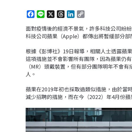
F
L
X
T
L
C
a
i
h
i
o
面對疫情後的經濟不景氣，許多科技公司紛紛
c
n
r
n
p
科技公司蘋果（Apple）都傳出將暫緩部分
e
e
e
k
y
b
a
e
L
根據《彭博社》19日報導，相關人士透露蘋
o
d
d
i
這項措施並不會影響所有團隊，因為蘋果仍有
o
s
I
n
（MR）頭戴裝置，但有部分團隊明年不會有
k
n
k
人。
蘋果在2019年初也採取過類似措施，由於當時
減少招聘的措施，而在今（2022）年4月份