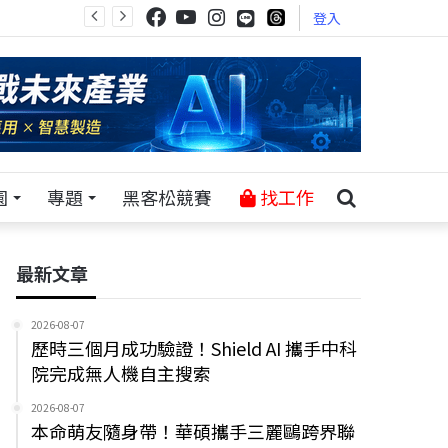
登入
園
專題
黑客松競賽
找工作
最新文章
2026-08-07
歷時三個月成功驗證！Shield AI 攜手中科
院完成無人機自主搜索
2026-08-07
本命萌友隨身帶！華碩攜手三麗鷗跨界聯