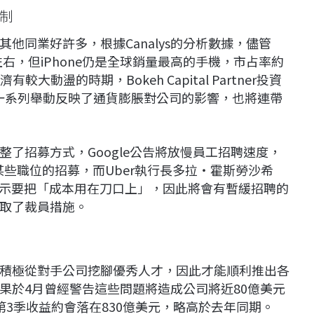
制
他同業好許多，根據Canalys的分析數據，儘管
左右，但iPhone仍是全球銷量最高的手機，市占率約
動盪的時期，Bokeh Capital Partner投資
蘋果的一系列舉動反映了通貨膨脹對公司的影響，也將連帶
了招募方式，Google公告將放慢員工招聘速度，
某些職位的招募，而Uber執行長多拉‧霍斯勞沙希
備忘錄中表示要把「成本用在刀口上」，因此將會有暫緩招聘的
取了裁員措施。
積極從對手公司挖腳優秀人才，因此才能順利推出各
果於4月曾經警告這些問題將造成公司將近80億美元
3季收益約會落在830億美元，略高於去年同期。