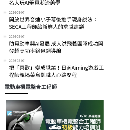
名大玩AI筆電潮流美學
2026-08-07
開放世界音速小子幕後推手現身說法：
SEGA工程師給新鮮人的求職建議
2026-08-07
助電動車與AI發展 成大洪飛義團隊成功開
發超高功率鋁包銅導線
2026-08-07
把「喜歡」變成職業！日商Aiming遊戲工
程師親揭菜鳥到職人心路歷程
電動車機電整合工程師