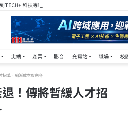
TECH+ 科技專區!
尖端
產業
影音
充電站
職場
校
才招募，縮減成本度寒冬
衰退！傳將暫緩人才招
冬