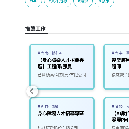
e
e
e
k
y
MR
人才招募
經濟
蘋果
b
a
e
L
o
d
d
i
o
s
I
n
推薦工作
k
n
k
台南市新市區
台中市潭
程師_身
【身心障礙人才招募專
產業應
專區
區】工程師/課員
程師
份有限
台灣穗高科技股份有限公司
億威電子
新竹市東區
台北市信
心障礙
身心障礙人才招募專區
【AI數
發展PM
份有限
科林研發股份有限公司
遠東國際