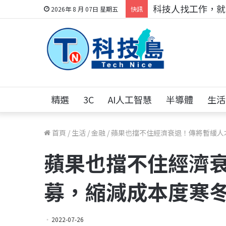
科技人找工作，就到
2026年 8 月 07日 星期五
快訊
精選
3C
AI人工智慧
半導體
生活
首頁
/
生活
/
金融
/
蘋果也擋不住經濟衰退！傳將暫緩人
蘋果也擋不住經濟
募，縮減成本度寒
2022-07-26