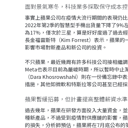
面對景氣寒冬，科技業多採取保守成本控
事實上蘋果公司在疫情大流行期間的表現仍比其
2022年第2季的智慧型手機出貨量下降了9%
為17%，僅次於三星，算是好好度過了過去經濟有較大
長金福雷斯特（Kim Forrest）表示，
影響市場對新產品和新公司的投資。
不只蘋果，最近幾周有許多科技公司接相繼調整
Meta也表示目前為嚴峻時期，所以暫時中止
（Dara Khosrowshahi）則在一份
措施，其他如微軟和特斯拉等公司甚至已經採
蘋果暫緩招募，但計畫提高整體薪資水準
過去幾年，蘋果在研發方面投入大量資金，並
種新產品，不過受到疫情對供應鏈的影響，蘋
的損失，分析師預估，蘋果將在7月底公布的第