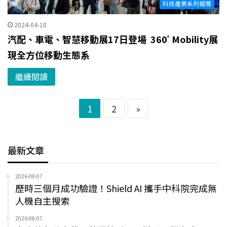
科技產業系列報導
2024-04-10
汽配、車電、智慧移動展17日登場 360ﾟMobility展
現全方位移動生態系
繼續閱讀
1
2
»
最新文章
2026-08-07
歷時三個月成功驗證！Shield AI 攜手中科院完成無
人機自主搜索
2026-08-07