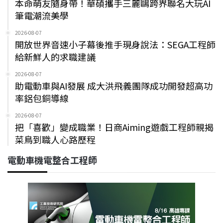
本命萌友隨身帶！華碩攜手三麗鷗跨界聯名大玩AI
筆電潮流美學
2026-08-07
開放世界音速小子幕後推手現身說法：SEGA工程師
給新鮮人的求職建議
2026-08-07
助電動車與AI發展 成大洪飛義團隊成功開發超高功
率鋁包銅導線
2026-08-07
把「喜歡」變成職業！日商Aiming遊戲工程師親揭
菜鳥到職人心路歷程
電動車機電整合工程師