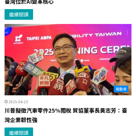
臺灣位於AI變革核心
繼續閱讀
電動車
2025-04-23
川普擬徵汽車零件25%關稅 貿協董事長黃志芳：臺
灣企業韌性強
繼續閱讀