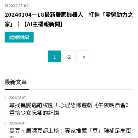
2024-01-04
20240104─LG最新居家機器人 打造「零勞動力之
家」｜【AI主播報新聞】
繼續閱讀
1
2
»
最新文章
2026-08-07
尋找異變逃離校園！心理恐怖遊戲《午夜晚自習》
重拾少女忘卻的記憶
2026-08-07
黑豆、鷹嘴豆都上榜！專家推薦「豆」陣補足高蛋