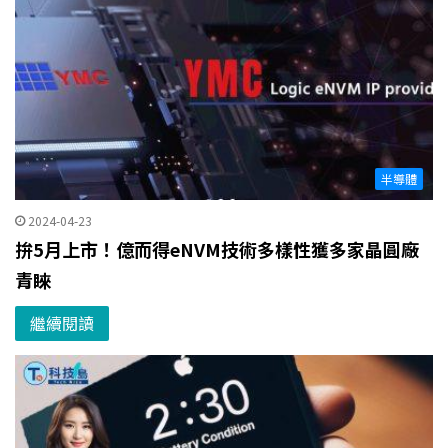
半導體
2024-04-23
拚5月上市！億而得eNVM技術多樣性獲多家晶圓廠
青睞
繼續閱讀