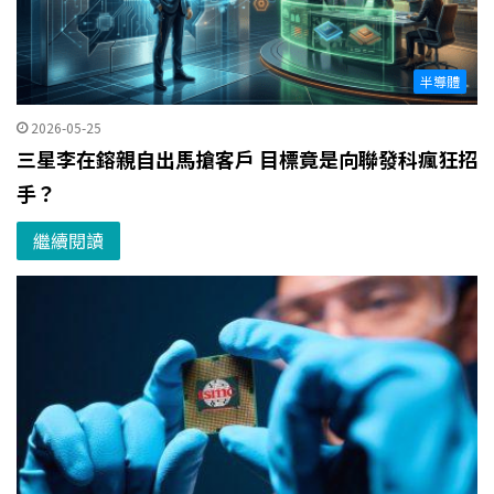
半導體
2026-05-25
三星李在鎔親自出馬搶客戶 目標竟是向聯發科瘋狂招
手？
繼續閱讀