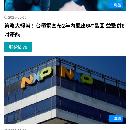
半導體
2025-08-13
策略大轉彎！台積電宣布2年內退出6吋晶圓 並整併8
吋產能
繼續閱讀
半導體