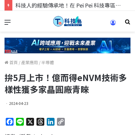
科技人的經驗傳承地！在 Pei Pei 科技專區，與學弟妹交流最硬核的技術
首頁
/
產業應用
/
半導體
拚5月上市！億而得eNVM技術多
樣性獲多家晶圓廠青睞
2024-04-23
F
L
X
T
L
C
a
i
h
i
o