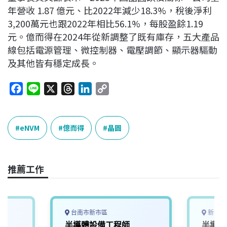
年營收 1.87 億元、比2022年減少18.3%，稅後淨利
3,200萬元也跟2022年相比56.1%，每股盈餘1.19
元。億而得在2024年從新調整了既有庫存，五大產品
線包括電源管理、微控制器、電壓調節、顯示器驅動
及其他皆有穩定成長。
F
L
X
T
L
C
a
i
h
i
o
c
n
r
n
p
e
e
e
k
y
eNVM
億而得
晶圓
b
a
e
L
o
d
d
i
o
s
I
n
推薦工作
k
n
k
台南市新市區
新竹縣
半導體設備工程師
半導體