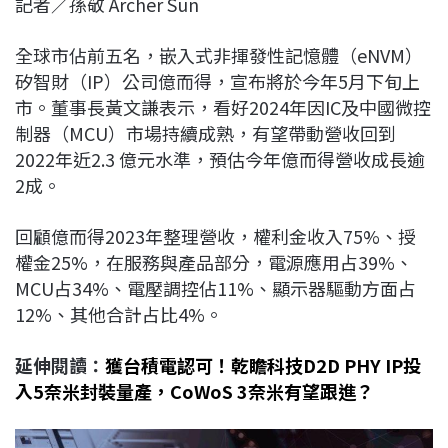
記者／孫敬 Archer Sun
c
n
r
n
p
e
e
e
k
y
全球市佔前五名，嵌入式非揮發性記憶體（eNVM）
b
a
e
L
矽智財（IP）公司億而得，宣布將於今年5月下旬上
o
d
d
i
市。董事長黃文謙表示，看好2024年因IC及中國微控
o
s
I
n
制器（MCU）市場持續成熟，有望帶動營收回到
k
n
k
2022年近2.3 億元水準，預估今年億而得營收成長逾
2成。
回顧億而得2023年整理營收，權利金收入75%、授
權金25%，在服務與產品部分，電源應用占39%、
MCU占34%、電壓調控佔11%、顯示器驅動方面占
12%、其他合計占比4%。
延伸閱讀：
獲台積電認可！乾瞻科技D2D PHY IP投
入5奈米封裝量產，CoWoS 3奈米有望跟進？