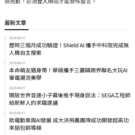
很抱歉，必須
登入
網站才能發佈留言。
最新文章
2026-08-07
歷時三個月成功驗證！Shield AI 攜手中科院完成無
人機自主搜索
2026-08-07
本命萌友隨身帶！華碩攜手三麗鷗跨界聯名大玩AI
筆電潮流美學
2026-08-07
開放世界音速小子幕後推手現身說法：SEGA工程師
給新鮮人的求職建議
2026-08-07
助電動車與AI發展 成大洪飛義團隊成功開發超高功
率鋁包銅導線