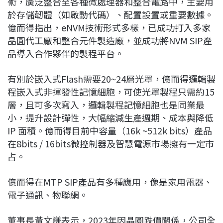
術，廣泛整合至各種微處理器和整合電路中，主要用
於存儲韌體（如啟動代碼）、配置設置或重要數據。
億而得指出，eNVM技術形式多樣，已成功打入多家
晶圓代工廠和整合元件製造廠，並成功將NVM SIP產
品導入合作夥伴的製程平台。
有別於嵌入式Flash需要20~24層光罩，億而得邏輯製
程嵌入式非揮發性記憶細胞，可使光罩製程只需約15
層，且可多次寫入，邏輯製程記憶細胞也是同業最
小，提升設計彈性，大幅縮減生產週期、成本與降低
IP 面積。億而得目前中容量（16k ~512k bits）產品
在8bits / 16bits微控制器及智慧電源市場擁有一定市
占。
億而得在MTP SIP產品有多種應用，像是家用電器、
電子通訊、物聯網。
董事長黃文謙表示，2023年因晶圓跌價關係，公司全