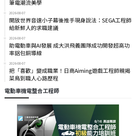
筆電潮流美學
2026-08-07
開放世界音速小子幕後推手現身說法：SEGA工程師
給新鮮人的求職建議
2026-08-07
助電動車與AI發展 成大洪飛義團隊成功開發超高功
率鋁包銅導線
2026-08-07
把「喜歡」變成職業！日商Aiming遊戲工程師親揭
菜鳥到職人心路歷程
電動車機電整合工程師