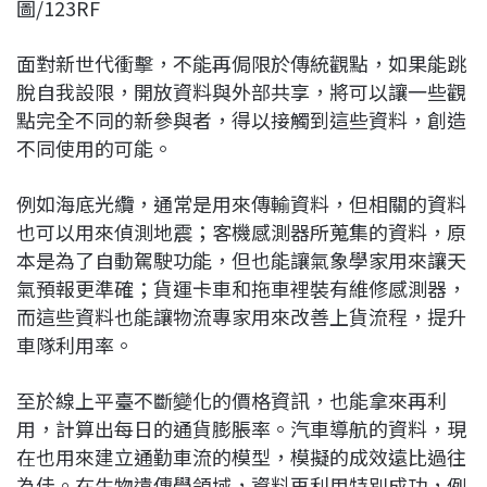
圖/123RF
面對新世代衝擊，不能再侷限於傳統觀點，如果能跳
脫自我設限，開放資料與外部共享，將可以讓一些觀
點完全不同的新參與者，得以接觸到這些資料，創造
不同使用的可能。
例如海底光纜，通常是用來傳輸資料，但相關的資料
也可以用來偵測地震；客機感測器所蒐集的資料，原
本是為了自動駕駛功能，但也能讓氣象學家用來讓天
氣預報更準確；貨運卡車和拖車裡裝有維修感測器，
而這些資料也能讓物流專家用來改善上貨流程，提升
車隊利用率。
至於線上平臺不斷變化的價格資訊，也能拿來再利
用，計算出每日的通貨膨脹率。汽車導航的資料，現
在也用來建立通勤車流的模型，模擬的成效遠比過往
為佳。在生物遺傳學領域，資料再利用特別成功，例