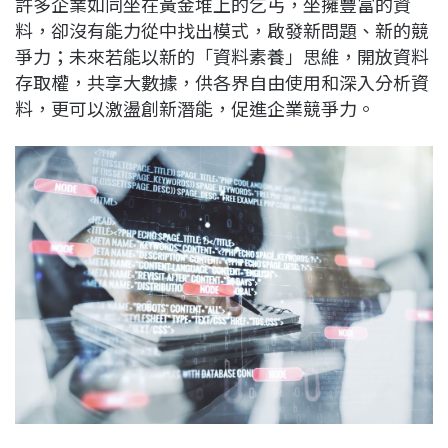
許多企業如同坐在黃金堆上的乞丐，坐擁豐富的資
c
n
r
n
p
料，卻沒有能力從中找出模式，啟發新問題、新的競
e
e
e
k
y
爭力；未來若能以新的「資料素養」思維，開放資料
b
a
e
L
存取權，共享大數據，供各界自由使用和深入分析資
o
d
d
i
料，更可以激盪創新潛能，促進企業競爭力。
o
s
I
n
k
n
k