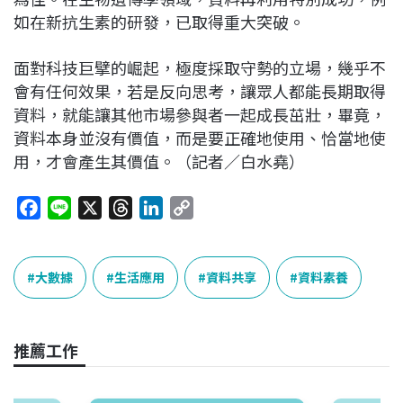
如在新抗生素的研發，已取得重大突破。
面對科技巨擘的崛起，極度採取守勢的立場，幾乎不
會有任何效果，若是反向思考，讓眾人都能長期取得
資料，就能讓其他市場參與者一起成長茁壯，畢竟，
資料本身並沒有價值，而是要正確地使用、恰當地使
用，才會產生其價值。（記者／白水堯）
F
L
X
T
L
C
a
i
h
i
o
c
n
r
n
p
e
e
e
k
y
大數據
生活應用
資料共享
資料素養
b
a
e
L
o
d
d
i
o
s
I
n
推薦工作
k
n
k