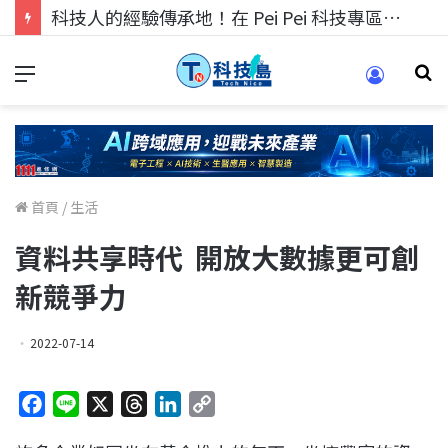
科技人的經驗傳承地！在 Pei Pei 科技專區，與學弟妹交流最硬核的技術
首頁
/
生活
資料共享時代 開放大數據更可創
新競爭力
2022-07-14
F
L
X
T
L
C
a
i
h
i
o