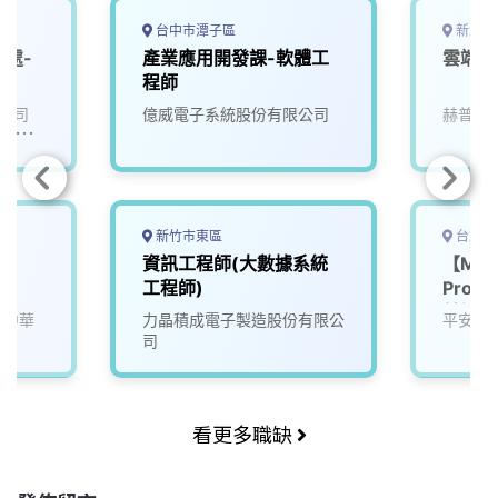
台中市潭子區
新北市
全處-
產業應用開發課-軟體工
雲端網
程師
公司
億威電子系統股份有限公司
赫普電
/永豐
新竹市東區
台北市
資訊工程師(大數據系統
【MyG
工程師)
Propt
前端工
(中華
力晶積成電子製造股份有限公
平安房
司
看更多職缺