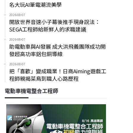
名大玩AI筆電潮流美學
2026-08-07
開放世界音速小子幕後推手現身說法：
SEGA工程師給新鮮人的求職建議
2026-08-07
助電動車與AI發展 成大洪飛義團隊成功開
發超高功率鋁包銅導線
2026-08-07
把「喜歡」變成職業！日商Aiming遊戲工
程師親揭菜鳥到職人心路歷程
電動車機電整合工程師