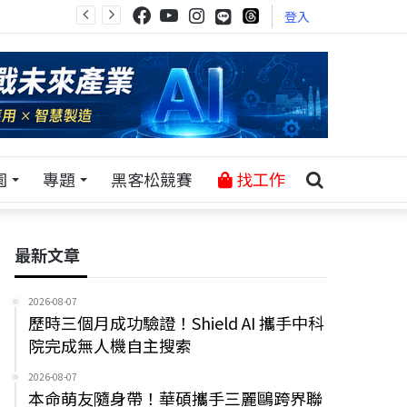
登入
園
專題
黑客松競賽
找工作
最新文章
2026-08-07
歷時三個月成功驗證！Shield AI 攜手中科
院完成無人機自主搜索
2026-08-07
本命萌友隨身帶！華碩攜手三麗鷗跨界聯