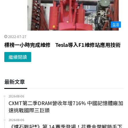
生活
2022-07-27
標榜一小時完成維修 Tesla導入F1維修站應用技術
繼續閱讀
最新文章
2026-08-06
CXMT第二季DRAM營收年增716% 中國記憶體廠加
速挑戰國際三巨頭
2026-08-06
《爐石戰記®》第 14 賽季登場！花費金幣解鎖手下