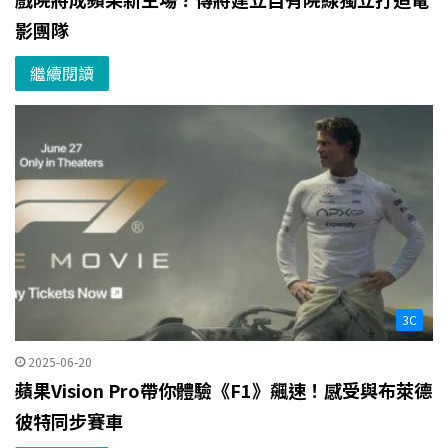
影團隊
繼續閱讀
3C
2025-06-20
蘋果Vision Pro帶你體驗《F1》飆速！感受與布萊德
彼特同步賽車