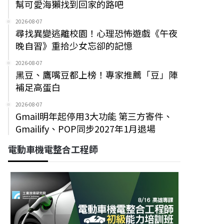
幫可愛海獺找到回家的路吧
2026-08-07
尋找異變逃離校園！心理恐怖遊戲《午夜
晚自習》重拾少女忘卻的記憶
2026-08-07
黑豆、鷹嘴豆都上榜！專家推薦「豆」陣
補足高蛋白
2026-08-07
Gmail明年起停用3大功能 第三方寄件、
Gmailify、POP同步2027年1月退場
電動車機電整合工程師