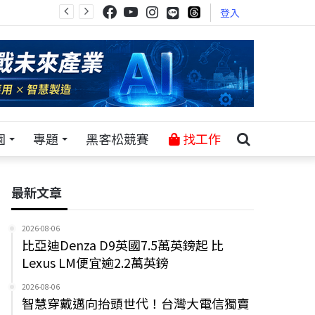
登入
園
專題
黑客松競賽
找工作
最新文章
2026-08-06
比亞迪Denza D9英國7.5萬英鎊起 比
Lexus LM便宜逾2.2萬英鎊
2026-08-06
智慧穿戴邁向抬頭世代！台灣大電信獨賣