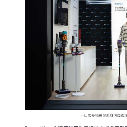
一日店長楊祐寧現身信義香堤D