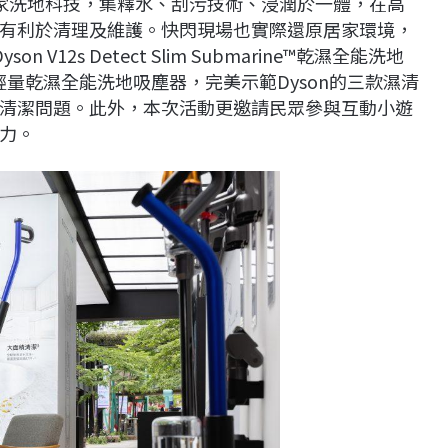
採用獨家洗地科技，集釋水、刮污技術、浸潤於一體，在高
有利於清理及維護。快閃現場也實際還原居家環境，
 V12s Detect Slim Submarine™乾濕全能洗地
marine™輕量乾濕全能洗地吸塵器，完美示範Dyson的三款濕清
清潔問題。此外，本次活動更邀請民眾參與互動小遊
力。