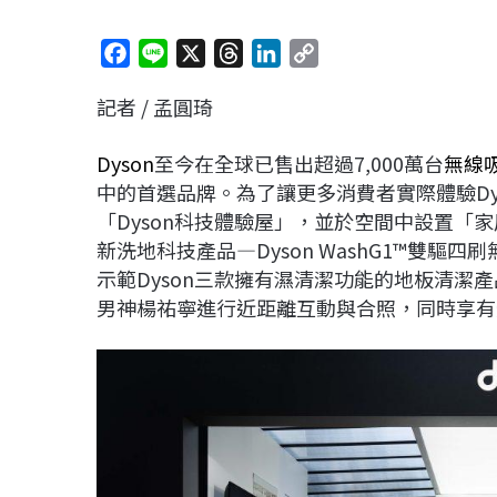
F
L
X
T
L
C
a
i
h
i
o
記者 / 孟圓琦
c
n
r
n
p
e
e
e
k
y
Dyson
至今在全球已售出超過7,000萬台
無線
b
a
e
L
中的首選品牌。為了讓更多消費者實際體驗Dy
o
d
d
i
「Dyson科技體驗屋」，並於空間中設置「家
o
s
I
n
新洗地科技產品—Dyson WashG1™雙驅四
k
n
k
示範Dyson三款擁有濕清潔功能的地板清潔產
男神楊祐寧進行近距離互動與合照，同時享有