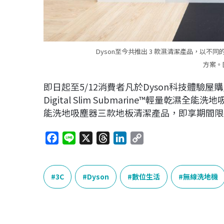
Dyson至今共推出 3 款濕清潔產品，以
方案。
即日起至5/12消費者凡於Dyson科技體驗屋購買
Digital Slim Submarine™輕量乾濕全能洗地吸
能洗地吸塵器三款地板清潔產品，即享期間限
F
L
X
T
L
C
a
i
h
i
o
c
n
r
n
p
e
e
e
k
y
3C
Dyson
數位生活
無線洗地機
b
a
e
L
o
d
d
i
o
s
I
n