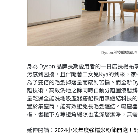
Dyson科技體驗屋
身為 Dyson 品牌長期愛用者的一日店長
污感到困擾，且伴隨著二女兒Kya的到來，
為了雙倍的毛髮掉落量而感到苦惱。而全新Dys
離技術，高效洗地之餘同時自動分離固液態髒污和毛髮，以
量乾濕全能洗地吸塵器搭配採用無纏結科技的
置於集塵筒，能有效避免長毛髮纏結。吸塵器
框、書櫃下方等邊角縫隙也能深層潔淨，無需
延伸閱讀：
2024小米年度強檔米粉節開跑！5大新品