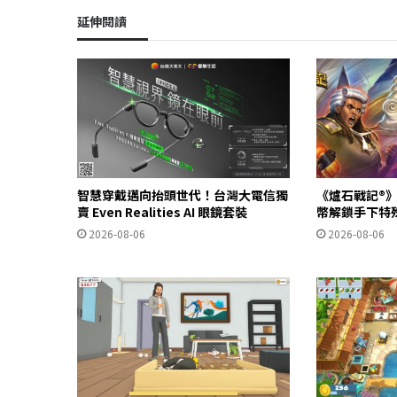
k
n
k
延伸閱讀
智慧穿戴邁向抬頭世代！台灣大電信獨
《爐石戰記®》
賣 Even Realities AI 眼鏡套裝
幣解鎖手下特
2026-08-06
2026-08-06