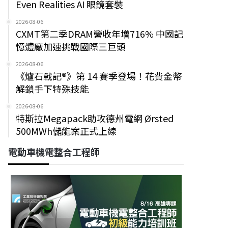
Even Realities AI 眼鏡套裝
2026-08-06
CXMT第二季DRAM營收年增716% 中國記
憶體廠加速挑戰國際三巨頭
2026-08-06
《爐石戰記®》第 14 賽季登場！花費金幣
解鎖手下特殊技能
2026-08-06
特斯拉Megapack助攻德州電網 Ørsted
500MWh儲能案正式上線
電動車機電整合工程師