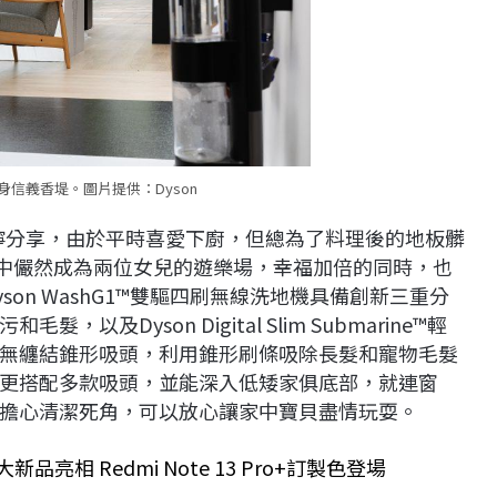
現身信義香堤。圖片提供：Dyson
楊祐寧分享，由於平時喜愛下廚，但總為了料理後的地板髒
家中儼然成為兩位女兒的遊樂場，幸福加倍的同時，也
on WashG1™雙驅四刷無線洗地機具備創新三重分
及Dyson Digital Slim Submarine™輕
無纏結錐形吸頭，利用錐形刷條吸除長髮和寵物毛髮
更搭配多款吸頭，並能深入低矮家俱底部，就連窗
擔心清潔死角，可以放心讓家中寶貝盡情玩耍。
亮相 Redmi Note 13 Pro+訂製色登場