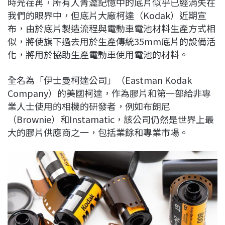
時光荏苒，所有人青澀記憶中的底片似乎已經消失在
c
n
r
n
p
我們的眼界中，但底片大廠柯達（Kodak）近期宣
e
e
e
k
y
布，由於底片製造流程與電動車電池材料生產方式相
b
a
e
L
似，將使旗下過去用於生產傳統35mm底片的設備活
o
d
d
i
化，將用於協助生產電動車使用電池的材料。
o
s
I
n
k
n
k
全名為「伊士曼柯達公司」（Eastman Kodak
Company）的美國柯達，作為膠片和第一部給非專
業人士使用的相機的研發者，例如布朗尼
（Brownie）和Instamatic，該公司仍然是世界上最
大的膠片供應商之一，包括業餘和專業市場。