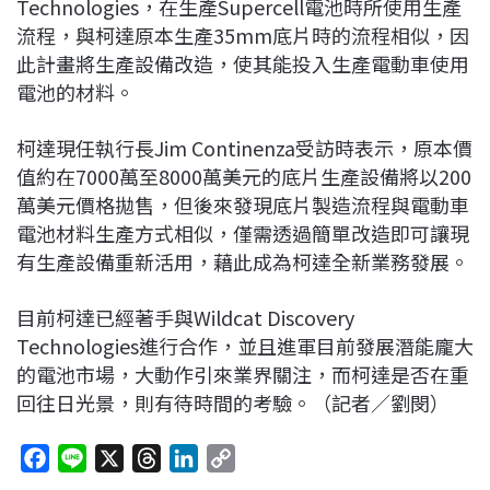
Technologies，在生產Supercell電池時所使用生產
流程，與柯達原本生產35mm底片時的流程相似，因
此計畫將生產設備改造，使其能投入生產電動車使用
電池的材料。
柯達現任執行長Jim Continenza受訪時表示，原本價
值約在7000萬至8000萬美元的底片生產設備將以200
萬美元價格拋售，但後來發現底片製造流程與電動車
電池材料生產方式相似，僅需透過簡單改造即可讓現
有生產設備重新活用，藉此成為柯達全新業務發展。
目前柯達已經著手與Wildcat Discovery
Technologies進行合作，並且進軍目前發展潛能龐大
的電池市場，大動作引來業界關注，而柯達是否在重
回往日光景，則有待時間的考驗。（記者／劉閔）
F
L
X
T
L
C
a
i
h
i
o