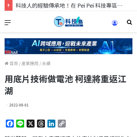
科技人的經驗傳承地！在 Pei Pei 科技專區，與學弟妹交流最硬核的技術
首頁
/
產業應用
/
永續
用底片技術做電池 柯達將重返江
湖
2022-08-01
F
L
X
T
L
C
a
i
h
i
o