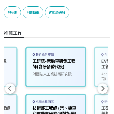
c
n
r
n
p
e
e
e
k
y
柯達
電動車
電池研發
b
a
e
L
o
d
d
i
o
s
I
n
推薦工作
k
n
k
新竹縣竹東鎮
台北市
車數
工研院-電動車研發工程
EV電
0)
師(含研發替代役)
主管_
(3010
院
財團法人工業技術研究院
Accu
司(111
桃園市桃園區
新竹縣
工程師
技術部工程師 (汽、機車
工研院
和電動車研發/測試設備)
統整合