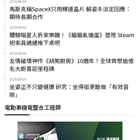
2026-08-06
馬斯克稱SpaceX只用輝達晶片 蘇姿丰淡定回應：
期待長期合作
2026-08-06
體驗喵星人拆家樂趣！《貓貓亂搗蛋》登陸 Steam
把家具通通推下桌吧
2026-08-06
友情破壞神作《胡鬧廚房》10週年！全球齊聚逾億
名大廚喜迎里程碑
2026-08-06
坐姿正不只變健康 研究：坐得挺更敢做「有效冒
險」
電動車機電整合工程師