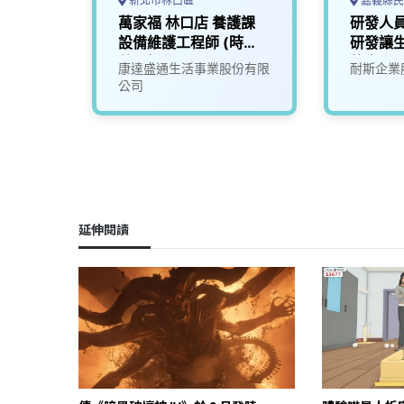
新北市林口區
嘉義縣民
萬家福 林口店 養護課
研發人員
設備維護工程師 (時
研發讓
薪)_新北
的未來)
公司
康達盛通生活事業股份有限
耐斯企業
公司
延伸閱讀