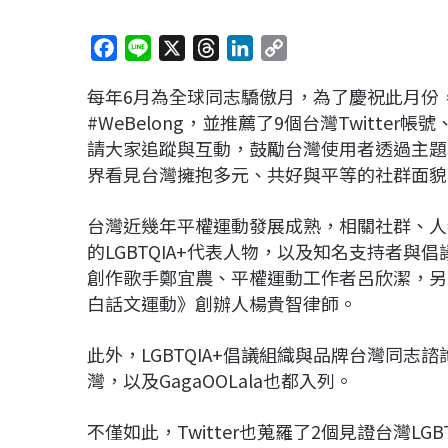
F
L
X
T
L
C
a
i
h
i
o
每年6月為全球同志驕傲月，為了慶祝此月份，T
c
n
r
n
p
#WeBelong，並推薦了9個台灣Twitter
e
e
e
k
y
請大家追蹤與互動，鼓勵台灣使用者透過主題
b
a
e
L
界看見台灣擁抱多元、共好與平等的社群面貌
o
d
d
i
o
s
I
n
台灣近幾年平權運動發展成熟，相關社群、人物的
k
n
k
的LGBTQIA+代表人物，以及知名支持者
創作歌手鄭宜農、平權運動工作者呂欣潔，另
白話文運動》創辦人楊貴智律師。
此外，LGBTQIA+倡議組織與品牌台灣同志
灣，以及GagaOOLala也都入列。
不僅如此，Twitter也蒐羅了2個見證台灣LG