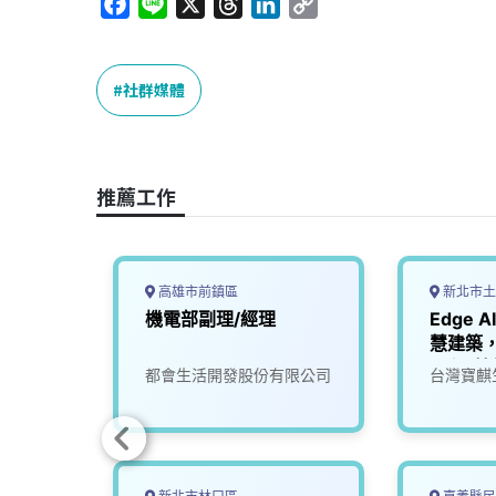
F
L
X
T
L
C
a
i
h
i
o
c
n
r
n
p
e
e
e
k
y
社群媒體
b
a
e
L
o
d
d
i
o
s
I
n
推薦工作
k
n
k
高雄市前鎮區
新北市土
露營設
機電部副理/經理
Edge 
慧建築
工程_技
司
都會生活開發股份有限公司
台灣寶麒
務人員
歡迎加入