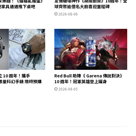
家樂趣！《貓貓亂搗蛋》
友情破壞神作《胡鬧廚房》10週年！全
m 把家具通通推下桌吧
球齊聚逾億名大廚喜迎里程碑
2026-08-06
 10 週年！攜手
Red Bull 助陣《 Garena 傳說對決》
推出限量科幻手錶 限時預購
10 週年！冠軍英雄登上罐身
2026-08-05