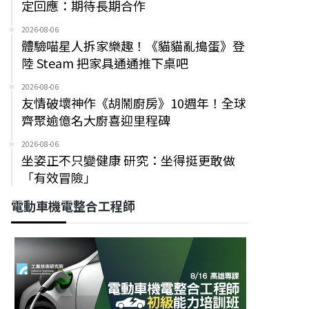
定回應：期待長期合作
2026-08-06
體驗喵星人拆家樂趣！《貓貓亂搗蛋》登
陸 Steam 把家具通通推下桌吧
2026-08-06
友情破壞神作《胡鬧廚房》10週年！全球
齊聚逾億名大廚喜迎里程碑
2026-08-06
坐姿正不只變健康 研究：坐得挺更敢做
「有效冒險」
電動車機電整合工程師