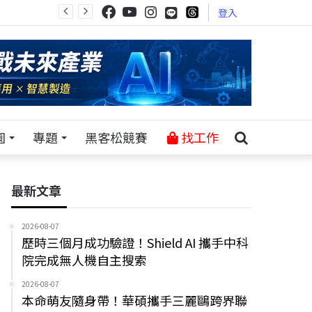
登入
園
專題
黑客松競賽
找工作
最新文章
2026-08-07
歷時三個月成功驗證！Shield AI 攜手中科
院完成無人機自主搜索
2026-08-07
本命萌友隨身帶！華碩攜手三麗鷗跨界聯