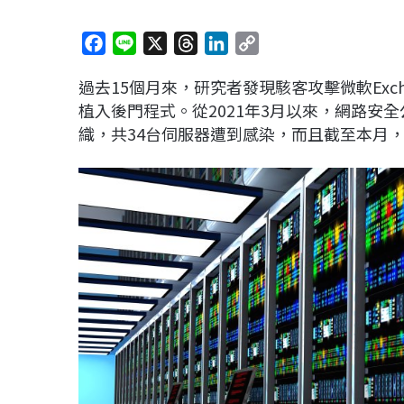
F
L
X
T
L
C
a
i
h
i
o
過去15個月來，研究者發現駭客攻擊微軟Exc
c
n
r
n
p
植入後門程式。從2021年3月以來，網路安全公
e
e
e
k
y
織，共34台伺服器遭到感染，而且截至本月，
b
a
e
L
o
d
d
i
o
s
I
n
k
n
k