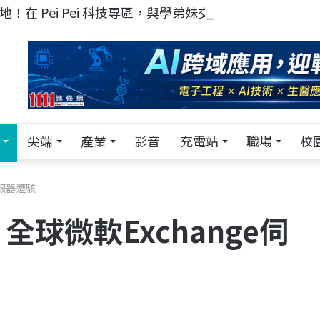
！在 Pei Pei 科技專區，與學弟妹交流最硬核的技術
尖端
產業
影音
充電站
職場
校
伺服器遭駭
球微軟Exchange伺