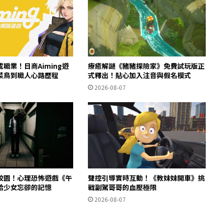
職業！日商Aiming遊
療癒解謎《豬豬探險家》免費試玩版正
菜鳥到職人心路歷程
式釋出！貼心加入注音與假名模式
2026-08-07
校園！心理恐怖遊戲《午
聲控引導實時互動！《教妹妹開車》挑
拾少女忘卻的記憶
戰副駕哥哥的血壓極限
2026-08-07