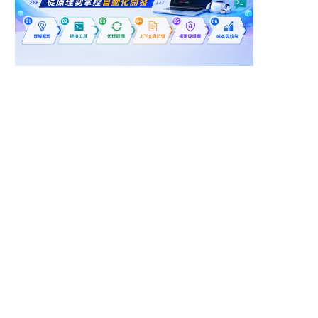
台北市內湖區
高雄市楠梓區
滲透測試工程師(白帽駭
技術工程類 - 軟體設計
客)
工程師 - Security資訊