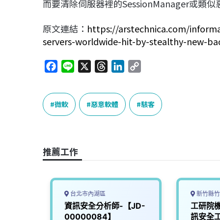
而要清除伺服器裡的SessionManager或
原文連結：
https://arstechnica.com/inform
servers-worldwide-hit-by-stealthy-new-ba
F
L
X
T
L
C
a
i
h
i
o
c
n
r
n
p
e
e
e
k
y
微軟
惡意軟體
駭客
b
a
e
L
o
d
d
i
o
s
I
n
推薦工作
k
n
k
台北市內湖區
新竹縣竹
資訊安
資訊安全分析師-【JD-
工研院
/楊梅
00000084】
訊安全工