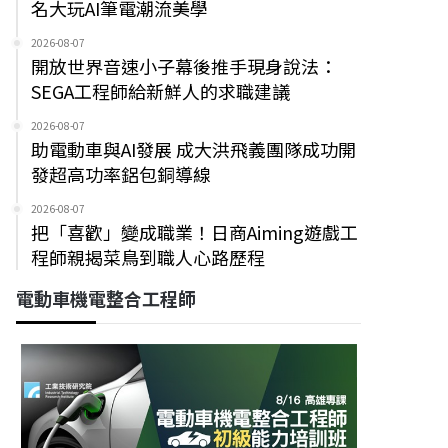
名大玩AI筆電潮流美學
2026-08-07
開放世界音速小子幕後推手現身說法：
SEGA工程師給新鮮人的求職建議
2026-08-07
助電動車與AI發展 成大洪飛義團隊成功開
發超高功率鋁包銅導線
2026-08-07
把「喜歡」變成職業！日商Aiming遊戲工
程師親揭菜鳥到職人心路歷程
電動車機電整合工程師