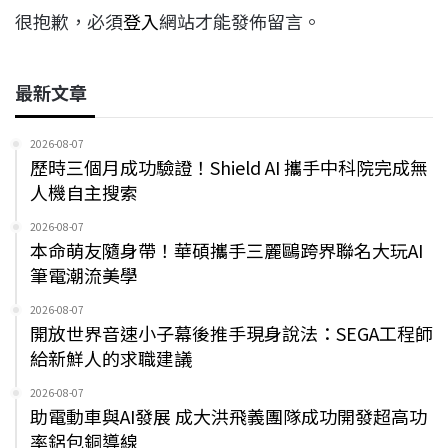
很抱歉，必須
登入
網站才能發佈留言。
最新文章
2026-08-07
歷時三個月成功驗證！Shield AI 攜手中科院完成無
人機自主搜索
2026-08-07
本命萌友隨身帶！華碩攜手三麗鷗跨界聯名大玩AI
筆電潮流美學
2026-08-07
開放世界音速小子幕後推手現身說法：SEGA工程師
給新鮮人的求職建議
2026-08-07
助電動車與AI發展 成大洪飛義團隊成功開發超高功
率鋁包銅導線