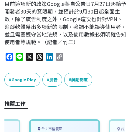
目前這項新的政策Google將自公告日7月27日起給予
開發者30天的寬限期，並預計於9月30日起全面生
效，除了廣告制度之外，Google這次也針對VPN、
追蹤軟體祭出多項新的限制，強調不能誤導使用者，
並且需要遵守當地法規，以及使用數據必須明確告知
使用者等規範。（記者／竹二）
F
L
X
T
L
C
a
i
h
i
o
c
n
r
n
p
e
e
e
k
y
Google Play
廣告
獎勵制度
b
a
e
L
o
d
d
i
o
s
I
n
推薦工作
k
n
k
台北市信義區
台北市