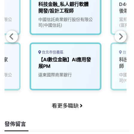
師
科技金融_私人銀行軟體
D400
開發/設計工程師
後端工
有限公
中國信託商業銀行股份有限公
富邦媒
司(中國信託)
(富邦mo
台北市信義區
台北市
學家
【AI數位金融】AI應用發
科技金
展PM
師
有限公
遠東國際商業銀行
中國信
司(中國
看更多職缺
發佈留言