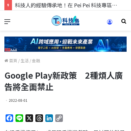
科技人的經驗傳承地！在 Pei Pei 科技專區，與學弟妹交流最硬核的技術
首頁
/
生活
/
金融
Google Play新政策 2種煩人廣
告將全面禁止
2022-08-01
F
L
X
T
L
C
a
i
h
i
o