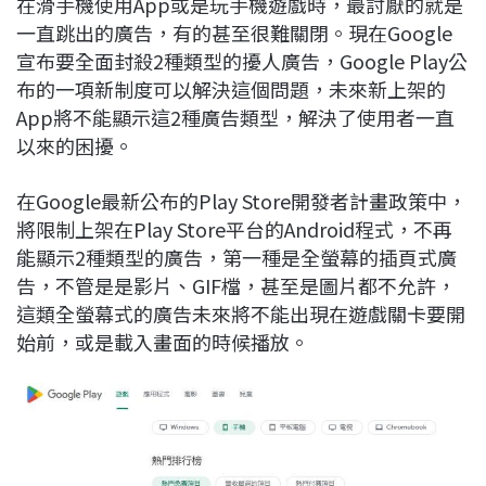
在滑手機使用App或是玩手機遊戲時，最討厭的就是
c
n
r
n
p
一直跳出的廣告，有的甚至很難關閉。現在Google
e
e
e
k
y
宣布要全面封殺2種類型的擾人廣告，Google Play公
b
a
e
L
布的一項新制度可以解決這個問題，未來新上架的
o
d
d
i
App將不能顯示這2種廣告類型，解決了使用者一直
o
s
I
n
以來的困擾。
k
n
k
在Google最新公布的Play Store開發者計畫政策中，
將限制上架在Play Store平台的Android程式，不再
能顯示2種類型的廣告，第一種是全螢幕的插頁式廣
告，不管是是影片、GIF檔，甚至是圖片都不允許，
這類全螢幕式的廣告未來將不能出現在遊戲關卡要開
始前，或是載入畫面的時候播放。