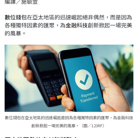
編譯／施毓萱
c
n
r
n
p
e
e
e
k
y
數位錢包
在亞太地區的迅速崛起絕非偶然，而是因為
b
a
e
L
各種獨特因素的匯聚，為
金融科技
創新掀起一場完美
o
d
d
i
的風暴。
o
s
I
n
k
n
k
數位錢包在亞太地區的迅速崛起是因為各種獨特因素的匯聚，為金融科技
創新掀起一場完美的風暴。（圖／123RF）