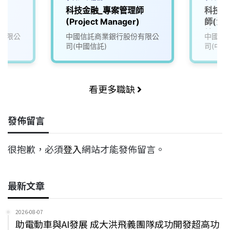
師
科技金融_專案管理師
科技金
(Project Manager)
師(法
統)
有限公
中國信託商業銀行股份有限公
中國信
司(中國信託)
司(中國
看更多職缺
發佈留言
很抱歉，必須
登入
網站才能發佈留言。
最新文章
2026-08-07
助電動車與AI發展 成大洪飛義團隊成功開發超高功