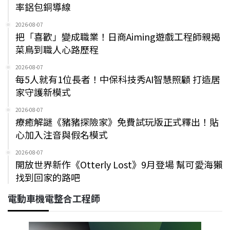
率鋁包銅導線
2026-08-07
把「喜歡」變成職業！日商Aiming遊戲工程師親揭
菜鳥到職人心路歷程
2026-08-07
每5人就有1位長者！中保科技秀AI智慧照顧 打造居
家守護新模式
2026-08-07
療癒解謎《豬豬探險家》免費試玩版正式釋出！貼
心加入注音與假名模式
2026-08-07
開放世界新作《Otterly Lost》9月登場 幫可愛海獺
找到回家的路吧
電動車機電整合工程師