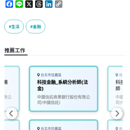
F
L
X
T
L
C
a
i
h
i
o
c
n
r
n
p
e
e
e
k
y
生活
金融
b
a
e
L
o
d
d
i
o
s
I
n
推薦工作
k
n
k
台北市信義區
台北市
架構
科技金融_系統分析師(法
科技金
金)
師
有限公
中國信託商業銀行股份有限公
中國信
司(中國信託)
司(中國
台北市信義區
台北市