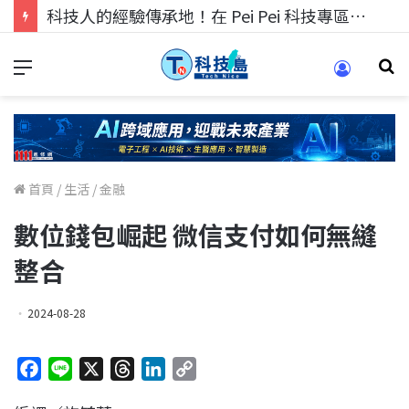
科技人的經驗傳承地！在 Pei Pei 科技專區，與學弟妹交流最硬核的技術
首頁
/
生活
/
金融
數位錢包崛起 微信支付如何無縫
整合
2024-08-28
F
L
X
T
L
C
a
i
h
i
o