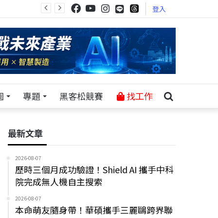
登入
園
專題
黑客松競賽
找工作
最新文章
2026-08-07
歷時三個月成功驗證！Shield AI 攜手中科
院完成無人機自主搜索
2026-08-07
本命萌友隨身帶！華碩攜手三麗鷗跨界聯