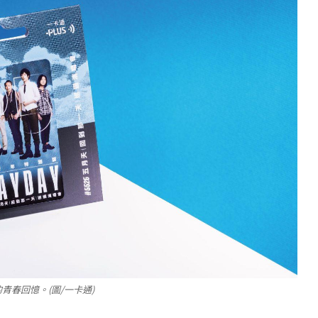
春回憶。(圖/一卡通)