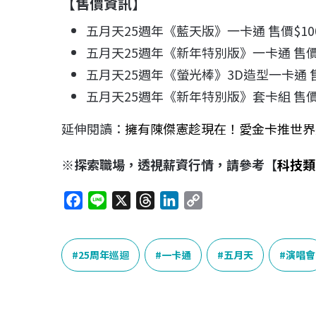
【售價資訊】
五月天25週年《藍天版》一卡通 售價$10
五月天25週年《新年特別版》一卡通 售價$
五月天25週年《螢光棒》3D造型一卡通 售
五月天25週年《新年特別版》套卡組 售價$
延伸閱讀：
擁有陳傑憲趁現在！愛金卡推世界冠軍
※探索職場，透視薪資行情，請參考【
科技類
F
L
X
T
L
C
a
i
h
i
o
c
n
r
n
p
e
e
e
k
y
25周年巡迴
一卡通
五月天
演唱會
b
a
e
L
o
d
d
i
o
s
I
n