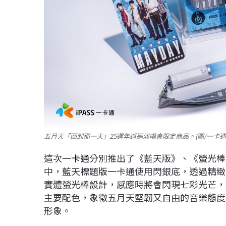
五月天「回到那一天」25週年巡迴演唱會限定商品。(圖/一卡通
這次
一卡通
分別推出了《藍天版》、《螢光棒
中，藍天標題版一卡通使用閃銀底，透過精緻
實體螢光棒設計，感應時將會閃現七彩光芒，
主要配色，象徵五月天堅韌又自由的音樂態度
形象。