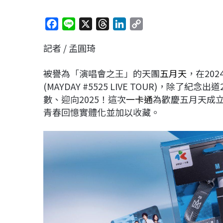
F
L
X
T
L
C
a
i
h
i
o
記者 / 孟圓琦
c
n
r
n
p
e
e
e
k
y
被譽為「演唱會之王」的天團
五月天
，在20
b
a
e
L
(MAYDAY #5525 LIVE TOUR)，
o
d
d
i
數、迎向2025！這次
一卡通
為歡慶五月天成立
o
s
I
n
青春回憶實體化並加以收藏。
k
n
k