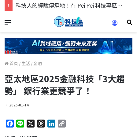
科技人的經驗傳承地！在 Pei Pei 科技專區，與學弟妹交流最硬核的技術
首頁
/
生活
/
金融
亞太地區2025金融科技「3大趨
勢」 銀行業更競爭了！
2025-01-14
F
L
X
T
L
C
a
i
h
i
o