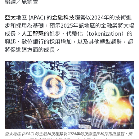
編譯／施毓萱
c
n
r
n
p
e
e
e
k
y
亞太
地區 (APAC) 的
金融科技
趨勢以2024年的技術進
b
a
e
L
步和採用為基礎，預示2025年該地區的金融業將大幅
o
d
d
i
成長。
人工智慧
的進步、代幣化（tokenization）的
o
s
I
n
興起、數位銀行的採用增加，以及其他轉型趨勢，都
k
n
k
將促進這方面的成長。
亞太地區 (APAC) 的金融科技趨勢以2024年的技術進步和採用為基礎，預