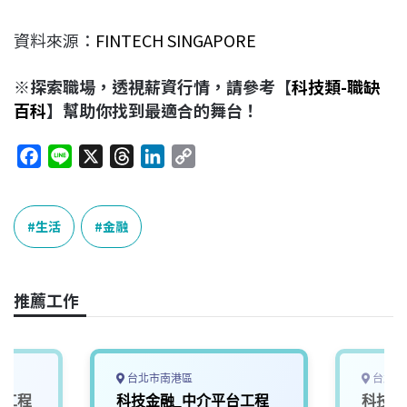
資料來源：
FINTECH SINGAPORE
※探索職場，透視薪資行情，請參考【
科技類-職缺
百科
】幫助你找到最適合的舞台！
F
L
X
T
L
C
a
i
h
i
o
c
n
r
n
p
e
e
e
k
y
生活
金融
b
a
e
L
o
d
d
i
o
s
I
n
推薦工作
k
n
k
台北市南港區
台北市
體工程
科技金融_中介平台工程
科技金