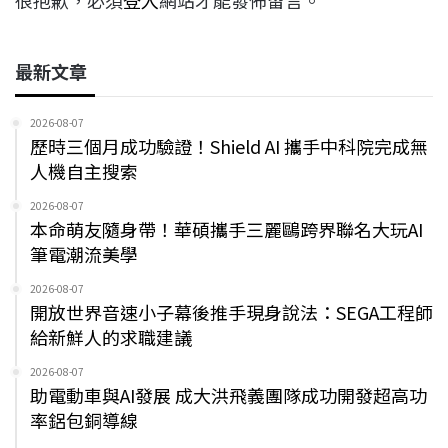
很抱歉，必須
登入
網站才能發佈留言。
最新文章
2026-08-07
歷時三個月成功驗證！Shield AI 攜手中科院完成無
人機自主搜索
2026-08-07
本命萌友隨身帶！華碩攜手三麗鷗跨界聯名大玩AI
筆電潮流美學
2026-08-07
開放世界音速小子幕後推手現身說法：SEGA工程師
給新鮮人的求職建議
2026-08-07
助電動車與AI發展 成大洪飛義團隊成功開發超高功
率鋁包銅導線