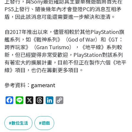
上發行，與Sony最近確認其主要單機遊戲將首先在
PS5上發行、隨後幾年內才會登陸PC的消息互相矛
盾，因此該消息可能還需要進一步解決和澄清。
自2017年推出以來，儘管相較於其他PlayStation旗
艦系列，如《戰神系列》（God of War）和《GT：
跨界玩家》（Gran Turismo），《地平線》系列較
新，但已經變得非常受歡迎，PlayStation對該系列
有著宏大的擴展計畫，目前不但正在製作六個《地平
線》項目，也仍在籌劃更多項目。
參考資料：
gamerant
F
L
X
T
L
C
a
i
h
i
o
c
n
r
n
p
e
e
e
k
y
數位生活
遊戲
b
a
e
L