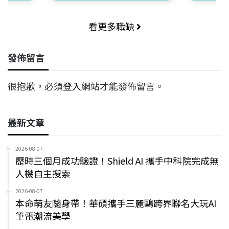
看更多職缺
發佈留言
很抱歉，必須
登入
網站才能發佈留言。
最新文章
2026-08-07
歷時三個月成功驗證！Shield AI 攜手中科院完成無
人機自主搜索
2026-08-07
本命萌友隨身帶！華碩攜手三麗鷗跨界聯名大玩AI
筆電潮流美學