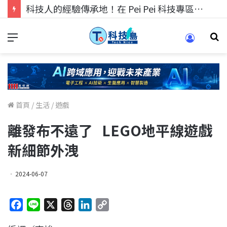
科技人的經驗傳承地！在 Pei Pei 科技專區，與學弟妹交流最硬核的技術
首頁
/
生活
/
遊戲
離發布不遠了 LEGO地平線遊戲
新細節外洩
2024-06-07
F
L
X
T
L
C
a
i
h
i
o