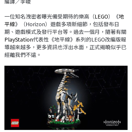
編譯／李峻
c
n
r
n
p
e
e
e
k
y
一位知名洩密者曝光備受期待的樂高（
LEGO
）《
地
b
a
e
L
平線
》（Horizon）遊戲多項新細節，包括發布日
o
d
d
i
期、遊戲模式及發行平台等。過去一個月，隨著有關
o
s
I
n
PlayStation
代表性《地平線》系列的LEGO改編版報
k
n
k
導越來越多，更多資訊也浮出水面，正式揭曉似乎已
經離我們不遠。