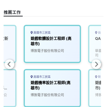
o
d
d
i
o
s
I
n
推薦工作
k
n
k
高雄市三民區
台北市
師(新
遊戲軟體設計工程師 (高
雄市)
博敦電子股份有限公司
華義國
司
高雄市三民區
新北市
遊戲機率設計工程師(高
遊戲測
播平台
雄市)
市)
有限公
博敦電子股份有限公司
博敦電