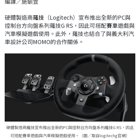
編譯／施毓萱
c
n
r
n
p
e
e
e
k
y
硬體製造商
羅技
（Logitech）宣布推出全新的PC與
b
a
e
L
控制台方向盤系列羅技G RS，因此可搭配
賽車
遊戲與
o
d
d
i
汽車模擬遊戲使用。此外，羅技也結合了與義大利汽
o
s
I
n
車設計公司MOMO的合作關係。
k
n
k
硬體製造商羅技宣布推出全新的PC與控制台方向盤系列羅技G RS，因此
可搭配賽車遊戲與汽車模擬遊戲使用。（圖／取自logitechg官網）