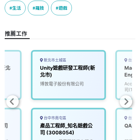
e
e
e
k
y
生活
羅技
遊戲
b
a
e
L
o
d
d
i
o
s
I
n
推薦工作
k
n
k
新北市土城區
台北市
(新北
Unity遊戲研發工程師(新
Machi
北市)
Engi
_知名
博敦電子股份有限公司
Accu
(3005
司(111
台中市南屯區
台北市
公司
產品工程師_知名遊戲公
司 (3008054)