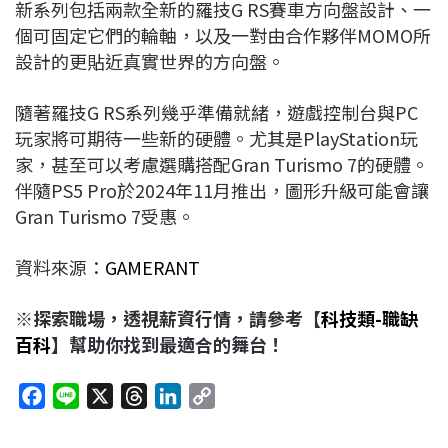
新系列包括兩款全新的羅技G RS賽車方向盤設計、一
個可固定它們的輪軸，以及一對由合作夥伴MOMO所
設計的更貼近真實世界的方向盤。
隨著羅技G RS系列幾乎準備就緒，遊戲控制台與PC
玩家將可期待一些新的硬體。尤其是PlayStation玩
家，甚至可以考慮選購搭配Gran Turismo 7的硬體。
伴隨PS5 Pro於2024年11月推出，圖形升級可能會讓
Gran Turismo 7受惠。
資料來源：
GAMERANT
※探索職場，透視薪資行情，請參考【
科技類-職缺
百科
】幫助你找到最適合的舞台！
F
L
X
T
L
C
a
i
h
i
o
c
n
r
n
p