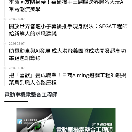
本命萌友隨身帶！華碩攜手三麗鷗跨界聯名大玩AI
筆電潮流美學
2026-08-07
開放世界音速小子幕後推手現身說法：SEGA工程師
給新鮮人的求職建議
2026-08-07
助電動車與AI發展 成大洪飛義團隊成功開發超高功
率鋁包銅導線
2026-08-07
把「喜歡」變成職業！日商Aiming遊戲工程師親揭
菜鳥到職人心路歷程
電動車機電整合工程師