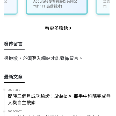
有限公
Accurate愛客獵股份有限公
華義國
司(1111 高階獵才)
司
看更多職缺
發佈留言
很抱歉，必須
登入
網站才能發佈留言。
最新文章
2026-08-07
歷時三個月成功驗證！Shield AI 攜手中科院完成無
人機自主搜索
2026-08-07