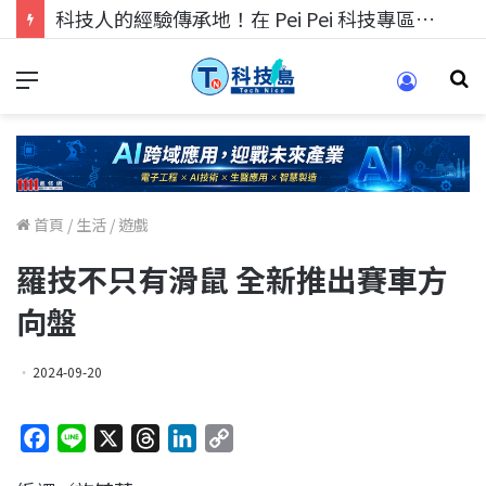
科技人找工作，就到TECH+ 科技專區!
首頁
/
生活
/
遊戲
羅技不只有滑鼠 全新推出賽車方
向盤
2024-09-20
F
L
X
T
L
C
a
i
h
i
o