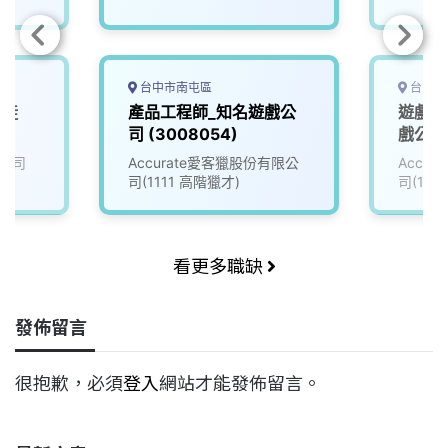
台中市南屯區
台中市
學徒
產品工程師_知名遊戲公
遊戲資
司 (3008054)
戲公司 
公司
Accurate愛客獵股份有限公
Accu
司(1111 高階獵才)
司(111
看更多職缺
發佈留言
很抱歉，必須
登入
網站才能發佈留言。