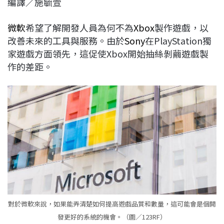
編譯／施毓萱
c
n
r
n
p
e
e
e
k
y
微軟
希望了解開發人員為何不為
X
box
製作遊戲，以
b
a
e
L
改善未來的工具與服務。由於
Sony
在PlayStation獨
o
d
d
i
家遊戲方面領先，這促使Xbox開始抽絲剝繭遊戲製
o
s
I
n
作的差距。
k
n
k
對於微軟來說，如果能弄清楚如何提高遊戲品質和數量，這可能會是個開
發更好的系統的機會。（圖／123RF）