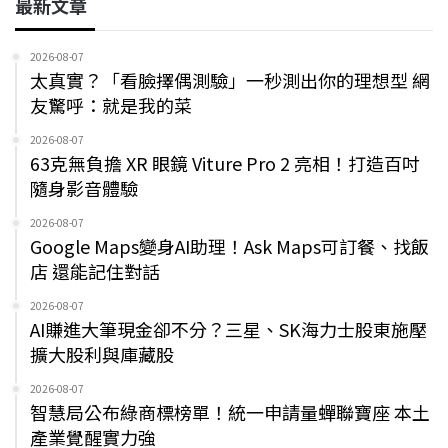
最新文章
2026-08-07
太真實？「看臉擇偶測驗」一秒測出你的理想型 網
友驚呼：就是我的菜
2026-08-07
63克無負擔 XR 眼鏡 Viture Pro 2 亮相！打造百吋
隨身影音體驗
2026-08-07
Google Maps變身AI助理！Ask Maps可訂餐、找飯
店 還能記住對話
2026-08-07
AI賺進大筆現金卻不分？三星、SK海力士股東施壓
擴大股利與庫藏股
2026-08-07
智慧局公布綠商標榜單！統一申請量蟬聯寶座 本土
產業覺醒實力強