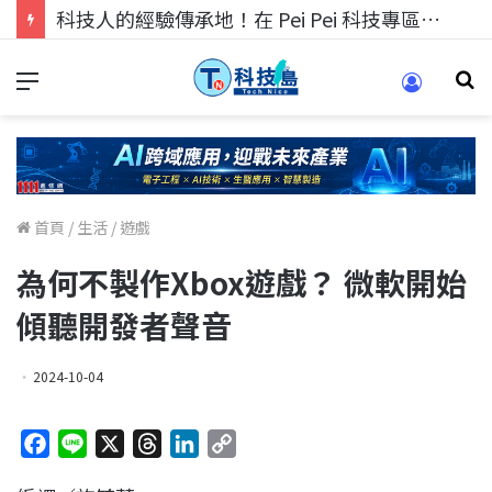
科技人的經驗傳承地！在 Pei Pei 科技專區，與學弟妹交流最硬核的技術
首頁
/
生活
/
遊戲
為何不製作Xbox遊戲？ 微軟開始
傾聽開發者聲音
2024-10-04
F
L
X
T
L
C
a
i
h
i
o