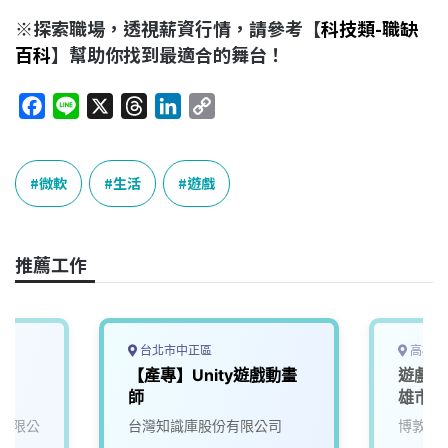
※探索職場，透視薪資行情，請參考【
科技類-職缺
百科
】幫助你找到最適合的舞台！
F
L
X
T
L
C
a
i
h
i
o
c
n
r
n
p
e
e
e
k
y
微軟
生活
遊戲
b
a
e
L
o
d
d
i
o
s
I
n
推薦工作
k
n
k
台北市中正區
高雄市
【產專】Unity遊戲動畫
遊戲機
師
雄市)
有限公
台灣知識庫股份有限公司
博敦電