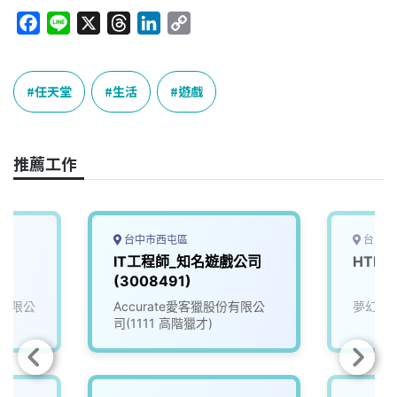
F
L
X
T
L
C
a
i
h
i
o
c
n
r
n
p
e
e
e
k
y
任天堂
生活
遊戲
b
a
e
L
o
d
d
i
o
s
I
n
推薦工作
k
n
k
台中市西屯區
台北市
IT工程師_知名遊戲公司
HTM
(3008491)
有限公
Accurate愛客獵股份有限公
夢幻互
司(1111 高階獵才)