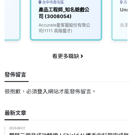
台中市南屯區
高雄市
產品工程師_知名遊戲公
Unre
司 (3008054)
Accurate愛客獵股份有限公
岳漢網
司(1111 高階獵才)
看更多職缺
發佈留言
很抱歉，必須
登入
網站才能發佈留言。
最新文章
2026-08-07