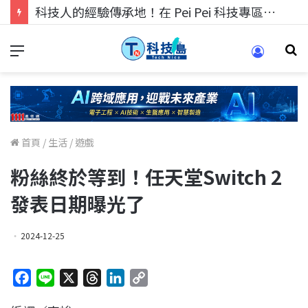
科技人的經驗傳承地！在 Pei Pei 科技專區，與學弟妹交流最硬核的技術
首頁
/
生活
/
遊戲
粉絲終於等到！任天堂Switch 2
發表日期曝光了
2024-12-25
F
L
X
T
L
C
a
i
h
i
o