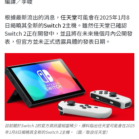
編譯／李峻
c
n
r
n
p
e
e
e
k
y
根據最新流出的消息，
任天堂
可能會在2025年1月8
b
a
e
L
日揭曉其全新的
Switch 2
主機。雖然任天堂已確認
o
d
d
i
Switch 2正在開發中，並且將在未來幾個月內公開發
o
s
I
n
表，但官方並未正式透露具體的發表日期。
k
n
k
目前關於Switch 2的官方資訊還相當稀少，爆料指出任天堂可能會在2025
年1月8日揭曉其全新的Switch 2主機。（圖／取自任天堂）