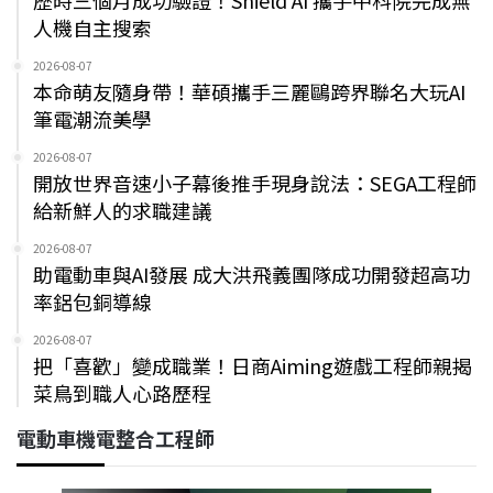
歷時三個月成功驗證！Shield AI 攜手中科院完成無
人機自主搜索
2026-08-07
本命萌友隨身帶！華碩攜手三麗鷗跨界聯名大玩AI
筆電潮流美學
2026-08-07
開放世界音速小子幕後推手現身說法：SEGA工程師
給新鮮人的求職建議
2026-08-07
助電動車與AI發展 成大洪飛義團隊成功開發超高功
率鋁包銅導線
2026-08-07
把「喜歡」變成職業！日商Aiming遊戲工程師親揭
菜鳥到職人心路歷程
電動車機電整合工程師