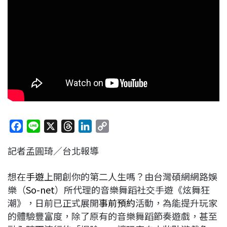
F
L
X
T
L
C
a
i
h
i
o
記者孟圓琦／台北報導
c
n
r
n
p
e
e
e
k
y
想在
手遊
上開創你的第二人生嗎？由台灣碩網網路娛
b
a
e
L
樂（
So-net
）所代理的音樂舞蹈社交手遊《炫舞狂
o
d
d
i
潮》，日前已正式展開
事前預約
活動，為能提升玩家
o
s
I
n
的體驗豐富度，除了原有的音樂舞蹈節奏遊戲，甚至
k
n
k