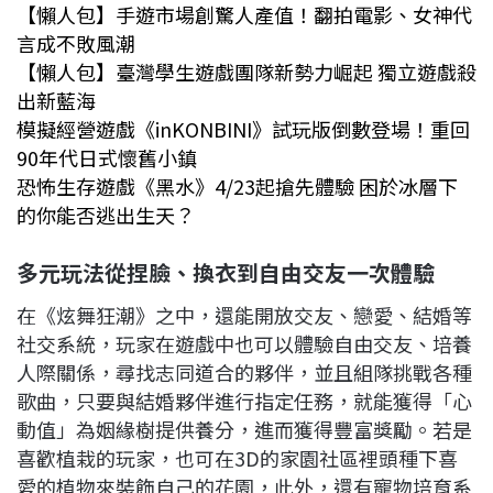
【懶人包】手遊市場創驚人產值！翻拍電影、女神代
言成不敗風潮
【懶人包】臺灣學生遊戲團隊新勢力崛起 獨立遊戲殺
出新藍海
模擬經營遊戲《inKONBINI》試玩版倒數登場！重回
90年代日式懷舊小鎮
恐怖生存遊戲《黑水》4/23起搶先體驗 困於冰層下
的你能否逃出生天？
多元玩法從捏臉、換衣到自由交友一次體驗
在《炫舞狂潮》之中，還能開放交友、戀愛、結婚等
社交系統，玩家在遊戲中也可以體驗自由交友、培養
人際關係，尋找志同道合的夥伴，並且組隊挑戰各種
歌曲，只要與結婚夥伴進行指定任務，就能獲得「心
動值」為姻緣樹提供養分，進而獲得豐富獎勵。若是
喜歡植栽的玩家，也可在3D的家園社區裡頭種下喜
愛的植物來裝飾自己的花園，此外，還有寵物培育系