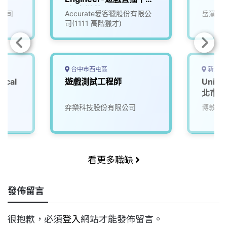
_知名遊戲公司
公司
Accurate愛客獵股份有限公
岳漢網
(3005837)
司(1111 高階獵才)
台中市西屯區
新北市
ical
遊戲測試工程師
Uni
北市)
弈樂科技股份有限公司
博敦電
看更多職缺
發佈留言
很抱歉，必須
登入
網站才能發佈留言。