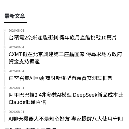
最新文章
2026-08-04
台積電2奈米產能衝刺 傳年底月產能挑戰10萬片
2026-08-04
CXMT擬在北京興建第二座晶圓廠 傳尋求地方政府
資金支持擴產
2026-08-04
白宮召集AI巨頭 商討新模型自願資安測試框架
2026-08-04
阿里巴巴推2.4兆參數AI模型 DeepSeek新品成本比
Claude低逾百倍
2026-08-04
AI聊天機器人不是知心好友 專家提醒八大使用守則