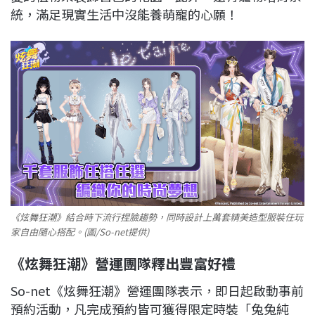
統，滿足現實生活中沒能養萌寵的心願！
《炫舞狂潮》結合時下流行捏臉趨勢，同時設計上萬套精美造型服裝任玩
家自由隨心搭配。(圖/So-net提供)
《炫舞狂潮》營運團隊釋出豐富好禮
So-net《炫舞狂潮》營運團隊表示，即日起啟動事前
預約活動，凡完成預約皆可獲得限定時裝「兔兔純