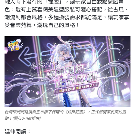
融入時下流行的「捏臉」，讓玩家自由妝點遊戲角
色，還有上萬套精美造型服裝可隨心搭配，從古風、
潮流到都會風格，多種換裝需求都能滿足，讓玩家享
受音樂熱舞，潮玩自己的風格！
台灣碩網網路娛樂宣布旗下代理的《炫舞狂潮》，正式展開事前預約活
動！(圖/So-net提供)
延伸閱讀：