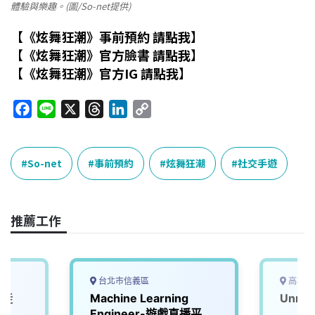
體驗與樂趣。(圖/So-net提供)
【
《炫舞狂潮》事前預約
請點我
】
【
《炫舞狂潮》官方臉書
請點我
】
【
《炫舞狂潮》官方IG
請點我
】
F
L
X
T
L
C
a
i
h
i
o
c
n
r
n
p
e
e
e
k
y
So-net
事前預約
炫舞狂潮
社交手遊
b
a
e
L
o
d
d
i
o
s
I
n
推薦工作
k
n
k
台北市信義區
高雄市
學徒
Machine Learning
Unre
Engineer-遊戲直播平台