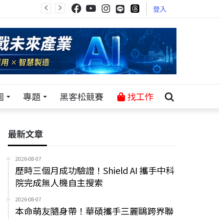
登入
園
專題
黑客松競賽
找工作
最新文章
2026-08-07
歷時三個月成功驗證！Shield AI 攜手中科
院完成無人機自主搜索
2026-08-07
本命萌友隨身帶！華碩攜手三麗鷗跨界聯