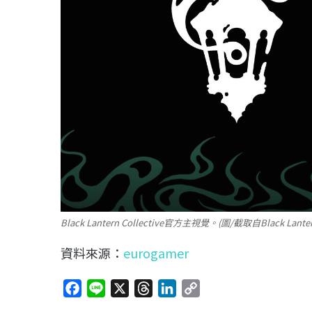
Black Lantern Collective官方主視覺。(圖/截取自Black Lanter
資料來源：
eurogamer
F
L
X
T
L
C
a
i
h
i
o