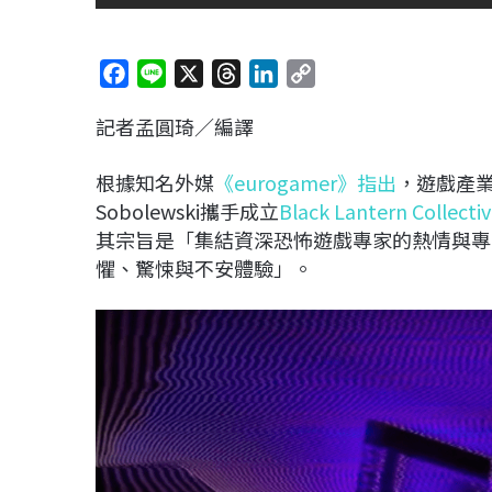
F
L
X
T
L
C
a
i
h
i
o
記者孟圓琦／編譯
c
n
r
n
p
e
e
e
k
y
根據知名外媒
《eurogamer》指出
，遊戲產業資深
b
a
e
L
Sobolewski攜手成立
Black Lantern Collecti
o
d
d
i
其宗旨是「集結資深恐怖遊戲專家的熱情與專
o
s
I
n
懼、驚悚與不安體驗」。
k
n
k