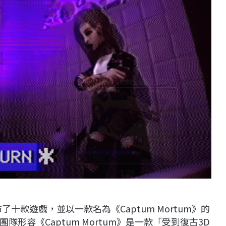
一口氣公布了十款遊戲，並以一款名為《Captum Mortum》的
形容《Captum Mortum》是一款「受到復古3D