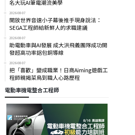
名大玩AI筆電潮流美學
2026-08-07
開放世界音速小子幕後推手現身說法：
SEGA工程師給新鮮人的求職建議
2026-08-07
助電動車與AI發展 成大洪飛義團隊成功開
發超高功率鋁包銅導線
2026-08-07
把「喜歡」變成職業！日商Aiming遊戲工
程師親揭菜鳥到職人心路歷程
電動車機電整合工程師