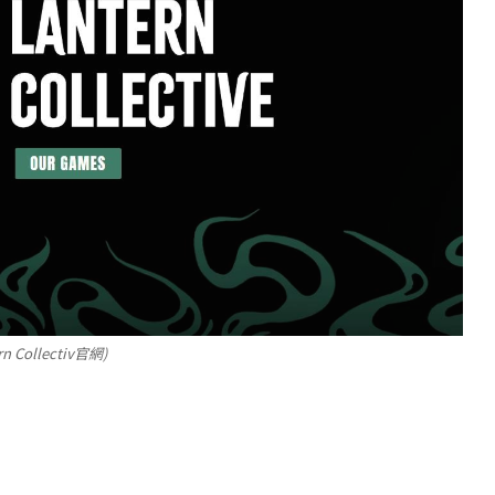
n Collectiv官網)