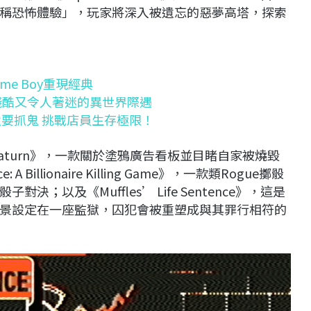
稱恐怖體驗」，玩家將深入被遺忘的惡夢高塔，探索
e Boy重現經典
殘酷又令人著迷的異世界際遇
貨還要抓鬼 挑戰店員生存極限！
f Saturn》，一款關於塗鴉廣告看板並目睹自家被燒毀
 Billionaire Killing Game》，一款類Rogue擲骰
以及《Muffles’ Life Sentence》，這是
景設定在一座監獄，囚犯會被重塑成與其罪行相符的