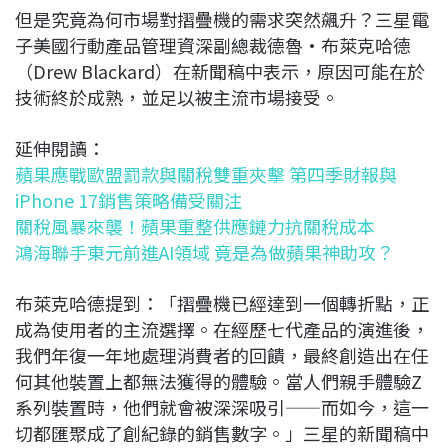
但是究竟為何市場對摺疊機的需求突然飆升？三星電
子美國行動產品管理資深副總裁德魯·布萊克哈德
（Drew Blackard）在新聞稿中表示，原因可能在於
技術終於成熟，並足以被主流市場接受。
延伸閱讀：
蘋果應戰歐盟罰款與關稅雙重夾擊 第四季財報與
iPhone 17銷售策略備受關注
關稅風暴來襲！蘋果重整供應鏈力抗關稅成本
鴻海聯手東元前進AI領域 竟是為做蘋果神助攻？
布萊克哈德提到：「摺疊機已經達到一個轉折點，正
成為使用者的主流選擇。在經歷七代產品的演進後，
我們年復一年地處理消費者的回饋，最終創造出在任
何其他裝置上都無法獲得的體驗。當人們親手體驗Z
系列裝置時，他們就會被深深吸引——而如今，這一
切都匯聚成了創紀錄的銷售數字。」三星的新聞稿中