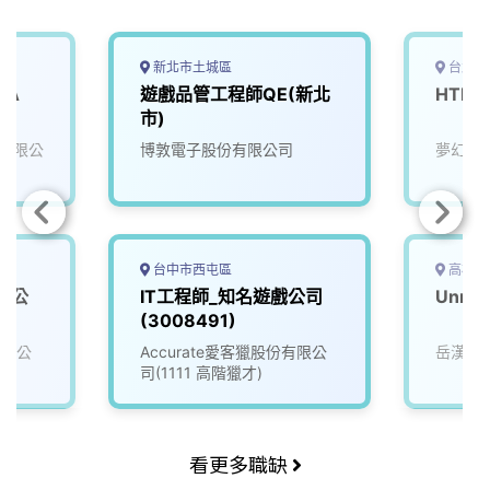
新北市土城區
台北市
 A
遊戲品管工程師QE(新北
HTM
市)
有限公
博敦電子股份有限公司
夢幻互
台中市西屯區
高雄市
戲公
IT工程師_知名遊戲公司
Unre
(3008491)
有限公
Accurate愛客獵股份有限公
岳漢網
司(1111 高階獵才)
看更多職缺