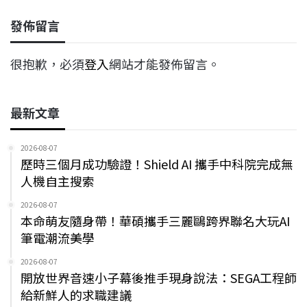
發佈留言
很抱歉，必須
登入
網站才能發佈留言。
最新文章
2026-08-07
歷時三個月成功驗證！Shield AI 攜手中科院完成無
人機自主搜索
2026-08-07
本命萌友隨身帶！華碩攜手三麗鷗跨界聯名大玩AI
筆電潮流美學
2026-08-07
開放世界音速小子幕後推手現身說法：SEGA工程師
給新鮮人的求職建議