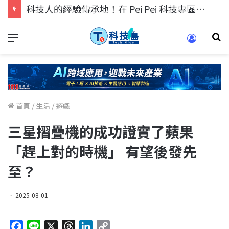
科技人的經驗傳承地！在 Pei Pei 科技專區，與學弟妹交流最硬核的技術
首頁
/
生活
/
遊戲
三星摺疊機的成功證實了蘋果
「趕上對的時機」 有望後發先
至？
2025-08-01
F
L
X
T
L
C