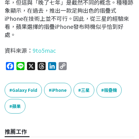
年，但這與「晚了七年」是截然不同的概念。種種跡
象顯示，在過去，推出一款足夠出色的摺疊式
iPhone在技術上並不可行。因此，從三星的經驗來
看，蘋果選擇的摺疊iPhone發布時機似乎恰到好
處。
資料來源：
9to5mac
F
L
X
T
L
C
a
i
h
i
o
c
n
r
n
p
e
e
e
k
y
Galaxy Fold
iPhone
三星
摺疊機
b
a
e
L
o
d
d
i
蘋果
o
s
I
n
k
n
k
推薦工作