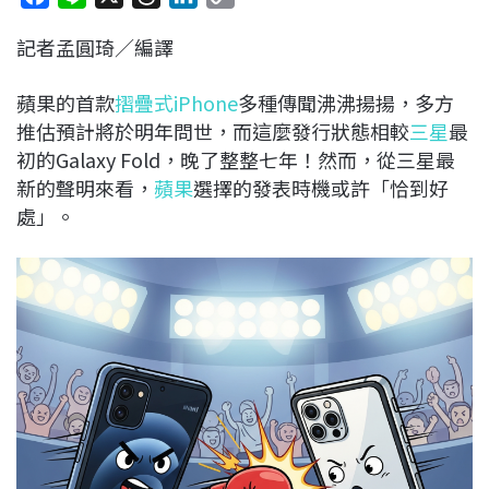
a
i
h
i
o
記者孟圓琦／編譯
c
n
r
n
p
e
e
e
k
y
蘋果的首款
摺疊式iPhone
多種傳聞沸沸揚揚，多方
b
a
e
L
推估預計將於明年問世，而這麼發行狀態相較
三星
最
o
d
d
i
初的Galaxy Fold，晚了整整七年！然而，從三星最
o
s
I
n
新的聲明來看，
蘋果
選擇的發表時機或許「恰到好
k
n
k
處」。