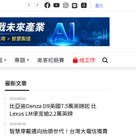
登入
園
專題
黑客松競賽
找工作
最新文章
2026-08-06
比亞迪Denza D9英國7.5萬英鎊起 比
Lexus LM便宜逾2.2萬英鎊
2026-08-06
智慧穿戴邁向抬頭世代！台灣大電信獨賣