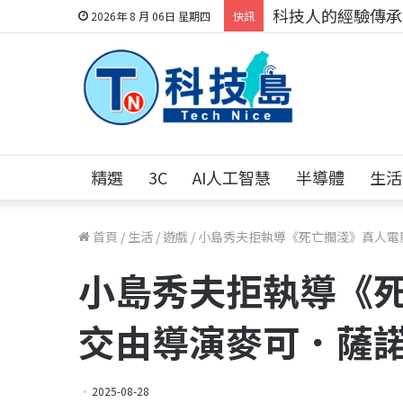
科技人的經驗傳承地
2026年 8 月 06日 星期四
快訊
精選
3C
AI人工智慧
半導體
生活
首頁
/
生活
/
遊戲
/
小島秀夫拒執導《死亡擱淺》真人電影
小島秀夫拒執導《死
交由導演麥可．薩
2025-08-28