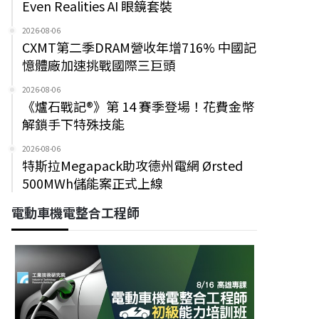
Even Realities AI 眼鏡套裝
2026-08-06
CXMT第二季DRAM營收年增716% 中國記
憶體廠加速挑戰國際三巨頭
2026-08-06
《爐石戰記®》第 14 賽季登場！花費金幣
解鎖手下特殊技能
2026-08-06
特斯拉Megapack助攻德州電網 Ørsted
500MWh儲能案正式上線
電動車機電整合工程師