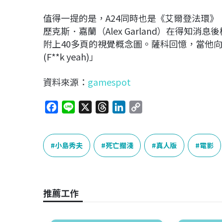
值得一提的是，A24同時也是《艾爾登法環》（
歷克斯．嘉蘭（Alex Garland）在得知
附上40多頁的視覺概念圖。薩科回憶，當他
(F**k yeah)」
資料來源：
gamespot
F
L
X
T
L
C
a
i
h
i
o
c
n
r
n
p
e
e
e
k
y
小島秀夫
死亡擱淺
真人版
電影
b
a
e
L
o
d
d
i
o
s
I
n
推薦工作
k
n
k