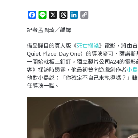
F
L
X
T
L
C
a
i
h
i
o
記者孟圓琦／編譯
c
n
r
n
p
e
e
e
k
y
備受矚目的真人版《
死亡擱淺
》電影，將由曾
b
a
e
L
Quiet Place: Day One）的導演麥可．薩
o
d
d
i
一開始就板上釘釘。獨立製片公司A24的電影部
o
s
I
n
客》採訪時透露，他最初曾向遊戲創作者
小島
k
n
k
他對小島說：「你確定不自己來執導嗎？」雖
任導演一職。