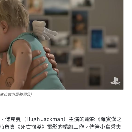
取自官方最終預告)
克曼（Hugh Jackman）主演的電影《羅賓漢之
d），並將同時負責《死亡擱淺》電影的編劇工作。儘管小島秀夫