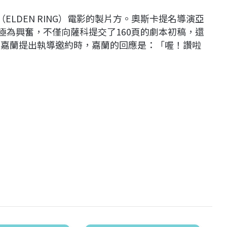
ELDEN RING）電影的製片方。奧斯卡提名導演亞
消息後極為興奮，不僅向薩科提交了160頁的劇本初稿，還
向嘉蘭提出執導邀約時，嘉蘭的回應是：「喔！讚啦