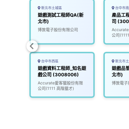
新北市土城區
台中市南
師(高
遊戲測試工程師QA(新
產品工
北市)
司 (300
司
博敦電子股份有限公司
Accur
公司(111
台中市西區
新北市土
ng
遊戲資料工程師_知名遊
遊戲品管
直播平
戲公司 (3008006)
北市)
份有限
Accurate愛客獵股份有限
博敦電子
公司(1111 高階獵才)