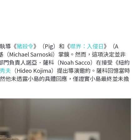
執導《
豬殺令
》（Pig）和《
噤界：入侵日
》（A
諾斯基（Michael Sarnoski）掌鏡。然而，這項決定並非
門負責人諾亞．薩科（Noah Sacco）在接受《紐約
秀夫
（Hideo Kojima）提出導演邀約。薩科回憶當時
然他未透露小島的具體回應，僅證實小島最終並未擔