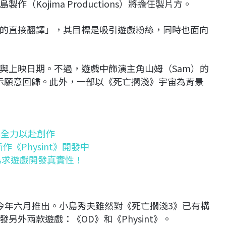
Kojima Productions）將擔任製片方。
的直接翻譯」，其目標是吸引遊戲粉絲，同時也面向
與上映日期。不過，遊戲中飾演主角山姆（Sam）的
）已表示願意回歸。此外，一部以《死亡擱淺》宇宙為背景
續全力以赴創作
作《Physint》開發中
為求遊戲開發真實性！
今年六月推出。小島秀夫雖然對《死亡擱淺3》已有構
外兩款遊戲：《OD》和《Physint》。