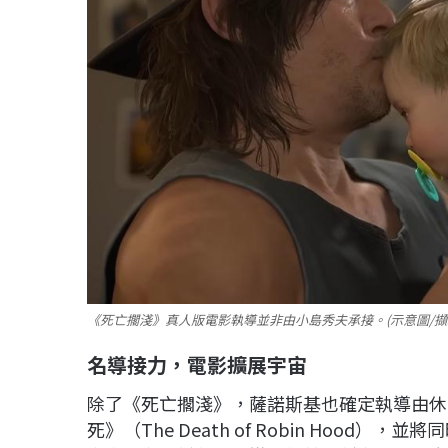
《死亡擱淺》真人版電影執導並非由小島秀夫承接。(示意圖/擷
名導接力，電影擴展宇宙
除了《死亡擱淺》，薩諾斯基也確定執導由休．傑
死》（The Death of Robin Hoo