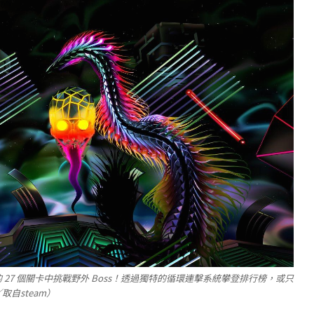
27 個關卡中挑戰野外 Boss！透過獨特的循環連擊系統攀登排行榜，或只
自steam）