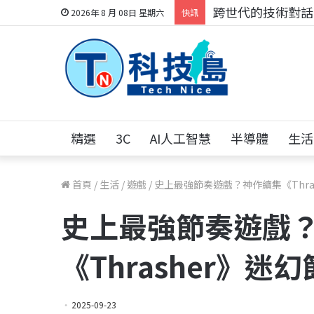
跨世代的技術對話！
2026年 8 月 08日 星期六
快訊
精選
3C
AI人工智慧
半導體
生活
首頁
/
生活
/
遊戲
/
史上最強節奏遊戲？神作續集《Thra
史上最強節奏遊戲
《Thrasher》
2025-09-23