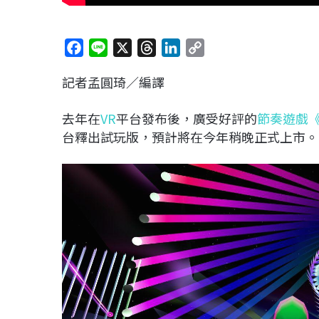
F
L
X
T
L
C
a
i
h
i
o
記者孟圓琦／編譯
c
n
r
n
p
e
e
e
k
y
去年在
VR
平台發布後，廣受好評的
節奏遊戲
《
b
a
e
L
台釋出試玩版，預計將在今年稍晚正式上市。
o
d
d
i
o
s
I
n
k
n
k