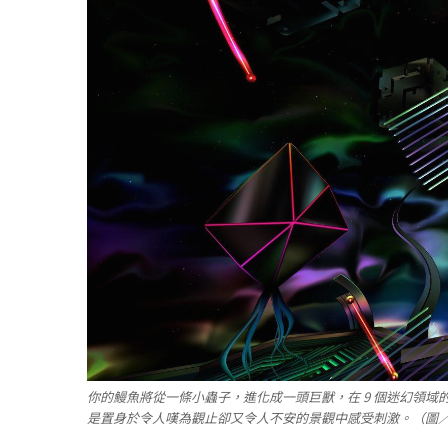
你的鰻魚將從一條小蟲子，進化成一頭巨獸，在 9 個迷幻領域的 
是置身於令人嘆為觀止卻又令人不安的景觀中感受刺激。（圖／取