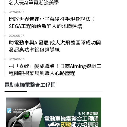
名大玩AI筆電潮流美學
2026-08-07
開放世界音速小子幕後推手現身說法：
SEGA工程師給新鮮人的求職建議
2026-08-07
助電動車與AI發展 成大洪飛義團隊成功開
發超高功率鋁包銅導線
2026-08-07
把「喜歡」變成職業！日商Aiming遊戲工
程師親揭菜鳥到職人心路歷程
電動車機電整合工程師