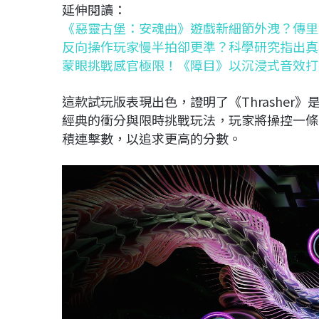
延伸閱讀：
《惡靈古堡：安魂曲》遊戲新細節外洩？傳里
反向操作玩家慢半拍卻更準？科學研究指出真
蒙眼挑戰感官極限！《障目》以沉浸式音效打
這款試玩版表現出色，證明了《Thrashe
經典的衝分與限時挑戰玩法，玩家將操控一條
積連擊數，以追求更高的分數。