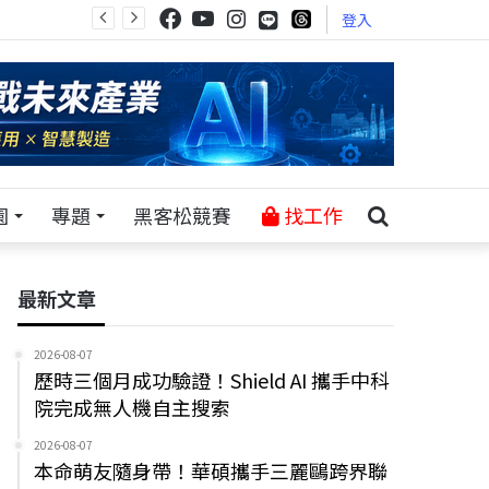
登入
園
專題
黑客松競賽
找工作
最新文章
2026-08-07
歷時三個月成功驗證！Shield AI 攜手中科
院完成無人機自主搜索
2026-08-07
本命萌友隨身帶！華碩攜手三麗鷗跨界聯