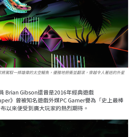
玩家將駕馭一條雄偉的太空鰻魚，優雅地俯衝並翻滾，穿越令人著迷的外星
rian Gibson還曾是2016年經典遊戲
per》曾被知名遊戲外媒PC Gamer譽為「史上最棒
自公布以來便受到廣大玩家的熱烈期待。