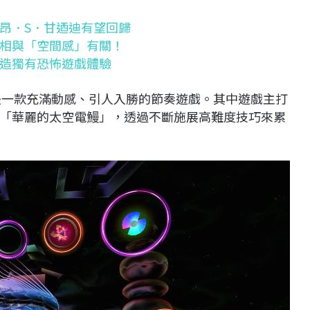
昂．S．甘迺迪有望回歸
相與「空間感」有關！
造獨有恐怖遊戲體驗
r》是一款充滿動感、引人入勝的節奏遊戲。其中遊戲主打
「華麗的太空電鰻」，透過不斷施展高難度技巧來累