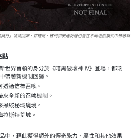
茲莫丹」領頭回歸，都瑞爾、彼列和安達莉爾也會在不同遊戲模式中帶著新
亮點
新世界首領的身分於《暗黑破壞神 IV》登場，都瑞
中帶著新機制回歸。
可透過信標召喚。
帶來全新的召喚機制。
來操縱秘域魔境。
庫拉斯特荒城。
品中，藉此獲得額外的傳奇能力、屬性和其他效果