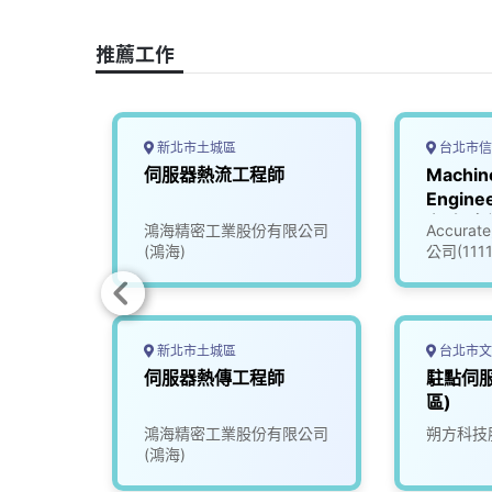
o
d
d
i
o
s
I
n
推薦工作
k
n
k
新北市土城區
台北市信
發工程
伺服器熱流工程師
Machin
Engin
台_知名
限公司
鴻海精密工業股份有限公司
Accur
(30058
(鴻海)
公司(111
新北市土城區
台北市文
知名遊
伺服器熱傳工程師
駐點伺
6)
區)
份有限
鴻海精密工業股份有限公司
朔方科技
(鴻海)