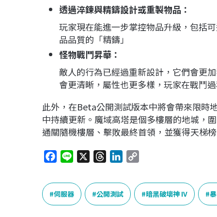
透過淬鍊與精鑄設計或重製物品：
玩家現在能進一步掌控物品升級，包括可
品品質的「精鑄」
怪物戰鬥昇華：
敵人的行為已經過重新設計，它們會更加
會更清晰，屬性也更多樣，玩家在戰鬥過
此外，在Beta公開測試版本中將會帶來限
中持續更新。魔域高塔是個多樓層的地城，圍
通關隨機樓層、擊敗最終首領，並獲得天梯榜
F
L
X
T
L
C
a
i
h
i
o
c
n
r
n
p
e
e
e
k
y
伺服器
公開測試
暗黑破壞神 IV
暴
b
a
e
L