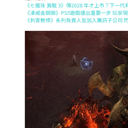
《七龍珠 異戰 3》傳2028 年才上市？下一
《漫威金鋼狼》PS5遊戲邁出重要一步 玩家
《刺客教條》系列負責人拒加入騰訊子公司 閃電告