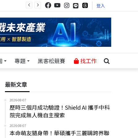
登入
園
專題
黑客松競賽
找工作
最新文章
2026-08-07
歷時三個月成功驗證！Shield AI 攜手中科
院完成無人機自主搜索
2026-08-07
本命萌友隨身帶！華碩攜手三麗鷗跨界聯