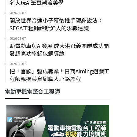
名大玩AI筆電潮流美學
2026-08-07
開放世界音速小子幕後推手現身說法：
SEGA工程師給新鮮人的求職建議
2026-08-07
助電動車與AI發展 成大洪飛義團隊成功開
發超高功率鋁包銅導線
2026-08-07
把「喜歡」變成職業！日商Aiming遊戲工
程師親揭菜鳥到職人心路歷程
電動車機電整合工程師