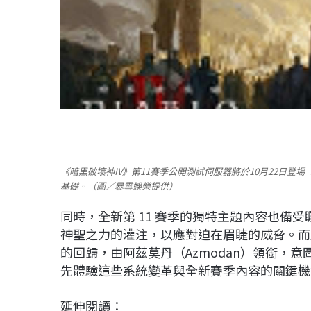
《暗黑破壞神IV》第11賽季公開測試伺服器將於10月22日登
基礎。（圖／暴雪娛樂提供）
同時，全新第 11 賽季的獨特主題內容也備受矚目
神聖之力的灌注，以應對迫在眉睫的威脅。而
的回歸，由阿茲莫丹（Azmodan）領銜，
先體驗這些系統變革與全新賽季內容的關鍵機
延伸閱讀：