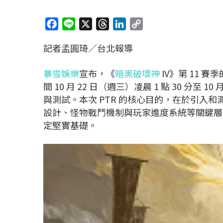
F
L
X
T
L
C
a
i
h
i
o
記者孟圓琦／台北報導
c
n
r
n
p
e
e
e
k
y
暴雪娛樂
宣布，《
暗黑破壞神
IV》第 11 賽
b
a
e
L
間 10 月 22 日（週三）凌晨 1 點 30 分至 
o
d
d
i
與測試。本次 PTR 的核心目的，在於引入
o
s
I
n
設計、怪物戰鬥機制與玩家進度系統等關鍵層
k
n
k
定堅實基礎。