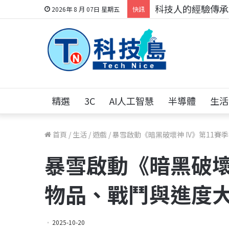
科技人的經驗傳承地
2026年 8 月 07日 星期五
快訊
精選
3C
AI人工智慧
半導體
生活
首頁
/
生活
/
遊戲
/
暴雪啟動《暗黑破壞神 IV》第11賽
暴雪啟動《暗黑破壞神
物品、戰鬥與進度
2025-10-20