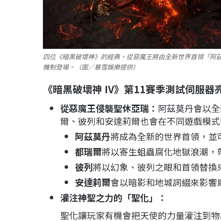
四位《暗黑破壞神》的經典，從惡魔王將由全新世界首領「阿
機制登場。（圖／暴雪娛樂提供）
《暗黑破壞神 IV》第11賽季測試伺服器
從惡魔王侵襲聖休亞瑞：
阿茲莫丹會以全
爾、彼列和安達莉爾也會在不同遊戲模式
阿茲莫丹
將成為全新的世界首領，並
都瑞爾
將以寄生蛆蟲腐化地獄浪潮，
彼列
將以幻象、彼列之眼和首領替換
安達莉爾
會以暗影和地城詞綴來影響
灌注神聖之力的「聖化」：
聖化讓玩家有機會把天使的力量灌注到物