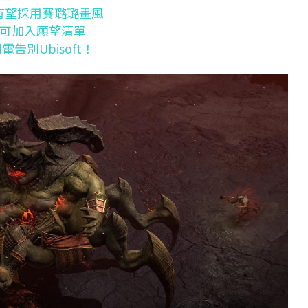
代有望採用賽璐璐畫風
現可加入願望清單
別Ubisoft！