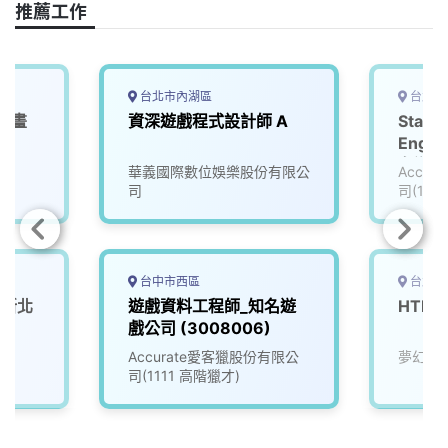
推薦工作
台北市內湖區
台北市
戲動畫
資深遊戲程式設計師 A
Staff
Engin
名遊戲公
司
華義國際數位娛樂股份有限公
Accu
司
司(111
台中市西區
台北市
(新北
遊戲資料工程師_知名遊
HTM
戲公司 (3008006)
Accurate愛客獵股份有限公
夢幻互
司(1111 高階獵才)