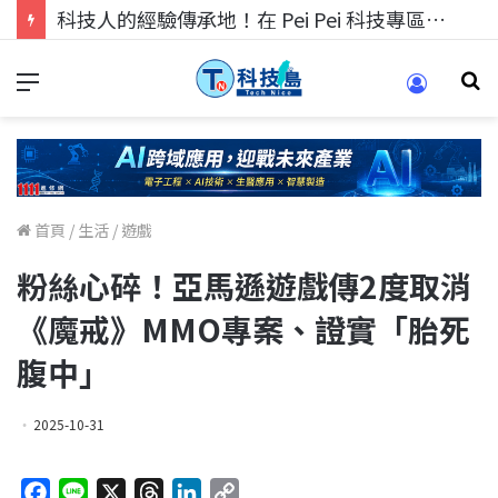
科技人的經驗傳承地！在 Pei Pei 科技專區，與學弟妹交流最硬核的技術
首頁
/
生活
/
遊戲
粉絲心碎！亞馬遜遊戲傳2度取消
《魔戒》MMO專案、證實「胎死
腹中」
2025-10-31
F
L
X
T
L
C