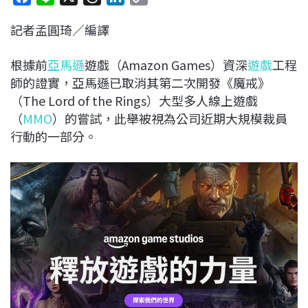
a
i
h
i
o
記者孟圓琦／編譯
c
n
r
n
p
e
e
e
k
y
根據前
亞馬遜
遊戲（Amazon Games）資深
遊戲
工程
b
a
e
L
師的證實，亞馬遜已取消其第二次開發《魔戒》
o
d
d
i
（The Lord of the Rings）大型多人線上遊戲
o
s
I
n
（
MMO
）的嘗試，此舉被視為公司近期大規模裁員
k
n
k
行動的一部分。