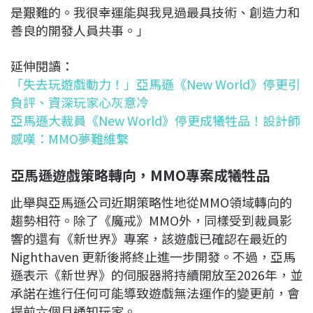
是艱難的。我很幸運能與我見過最具技術、創造力和
善良的開發人員共事。」
延伸閱讀：
「失去玩遊戲動力！」亞馬遜《New World》停更引
負評、資深玩家心灰意冷
亞馬遜大裁員《New World》停更成犧牲品！設計師
感嘆：MMO夢難維繫
亞馬遜遊戲策略轉向，MMO
專案成犧牲品
此舉與亞馬遜公司近期策略性地從MMO領域轉向的
趨勢相符。除了《魔戒》MMO外，同樣受到裁員影
響的還有《新世界》專案，該遊戲已確認在最近的
Nighthaven 更新後將終止進一步開發。不過，亞馬
遜表示《新世界》的伺服器將持續開放至2026年，並
承諾在進行任何可能導致遊戲無法運作的變更前，會
提前六個月通知玩家。