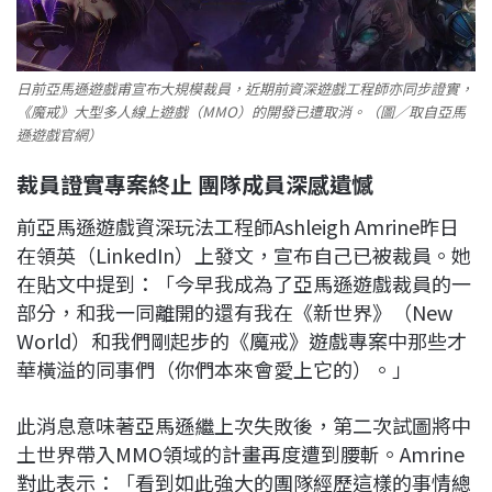
日前亞馬遜遊戲甫宣布大規模裁員，近期前資深遊戲工程師亦同步證實，
《魔戒》大型多人線上遊戲（MMO）的開發已遭取消。（圖／取自亞馬
遜遊戲官網）
裁員證實專案終止 團隊成員深感遺憾
前亞馬遜遊戲資深玩法工程師Ashleigh Amrine昨日
在領英（LinkedIn）上發文，宣布自己已被裁員。她
在貼文中提到：「今早我成為了亞馬遜遊戲裁員的一
部分，和我一同離開的還有我在《新世界》（New
World）和我們剛起步的《魔戒》遊戲專案中那些才
華橫溢的同事們（你們本來會愛上它的）。」
此消息意味著亞馬遜繼上次失敗後，第二次試圖將中
土世界帶入MMO領域的計畫再度遭到腰斬。Amrine
對此表示：「看到如此強大的團隊經歷這樣的事情總