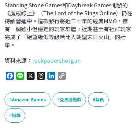
Standing Stone Games和Daybreak Games開發的
《魔戒線上》（The Lord of the Rings Online）仍在
持續營運中。這款發行將近二十年的經典MMO，擁
有一個雖小但穩定的玩家群體，近期甚至有社群玩家
完成了「絕望級低等級哈比人朝聖末日火山」的壯
舉。
資料來源：
rockpapershotgun
F
L
X
T
L
C
a
i
h
i
o
c
n
r
n
p
e
e
e
k
y
Amazon Games
亞馬遜遊戲
裁員
b
a
e
L
o
d
d
i
遊戲
o
s
I
n
k
n
k