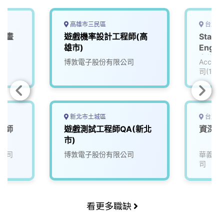
高雄市三民區
台北市
戲動畫
遊戲機率設計工程師(高
Staff
雄市)
Engin
名遊戲公
司
博敦電子股份有限公司
Accu
司(111
新北市土城區
台北市
工程師
遊戲測試工程師QA(新北
資深遊
市)
公司
博敦電子股份有限公司
華義國
司
看更多職缺