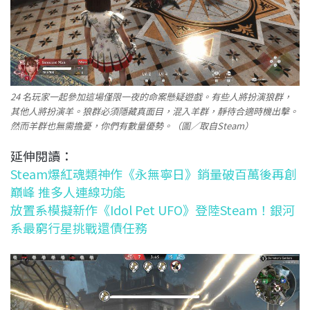
24 名玩家一起參加這場僅限一夜的命案懸疑遊戲。有些人將扮演狼群，
其他人將扮演羊。狼群必須隱藏真面目，混入羊群，靜待合適時機出擊。
然而羊群也無需擔憂，你們有數量優勢。（圖／取自Steam）
延伸閱讀：
Steam爆紅魂類神作《永無寧日》銷量破百萬後再創
巔峰 推多人連線功能
放置系模擬新作《Idol Pet UFO》登陸Steam！銀河
系最窮行星挑戰還債任務