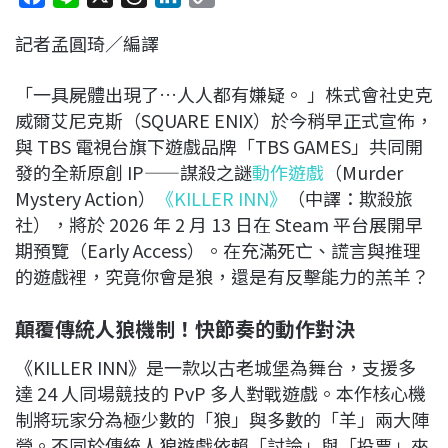
a
i
h
i
o
記者孟圓琦／編譯
c
n
r
n
p
e
e
e
k
y
「一具屍體出現了…人人都有嫌疑。 」株式會社史克
b
a
e
L
威爾艾尼克斯（SQUARE ENIX）於今稍早正式宣佈，
o
d
d
i
與 TBS 電視台旗下遊戲品牌「TBS GAMES」共同開
o
s
I
n
發的全新原創 IP——謀殺之謎
動作遊戲
（Murder
k
n
k
Mystery Action）
《KILLER INN》
（中譯：欺殺旅
社），將於 2026 年 2 月 13 日在 Steam 平台展開早
期預覽（Early Access）。在充滿死亡、謊言與推理
的遊戲裡，究竟你會是狼，還是有反擊能力的羔羊？
顛覆傳統人狼機制！快節奏的動作對決
《KILLER INN》是一款以古老城堡為舞台，支援多
達 24 人同場競技的 PvP 多人對戰遊戲。本作核心機
制將玩家分為極少數的「狼」與多數的「羊」兩大陣
營。不同於傳統人狼遊戲依賴「討論」與「投票」來