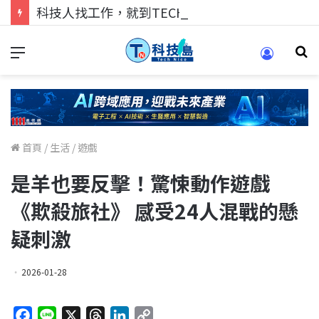
科技人找工作，就到TECH+ 科技專區!
首頁
/
生活
/
遊戲
是羊也要反擊！驚悚動作遊戲
《欺殺旅社》 感受24人混戰的懸
疑刺激
2026-01-28
F
L
X
T
L
C