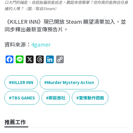
口大門的鑰匙，收起船錨就能逃走。聽起來很簡單？但你真的能夠信任身
邊的人嗎？（圖／取自Steam）
《KILLER INN》現已開放 Steam 願望清單加入，並
同步釋出最新宣傳預告片。
資料來源：
4gamer
F
L
X
T
L
C
a
i
h
i
o
c
n
r
n
p
e
e
e
k
y
KILLER INN
Murder Mystery Action
b
a
e
L
o
d
d
i
TBS GAMES
欺殺旅社
驚悚動作遊戲
o
s
I
n
k
n
k
推薦工作