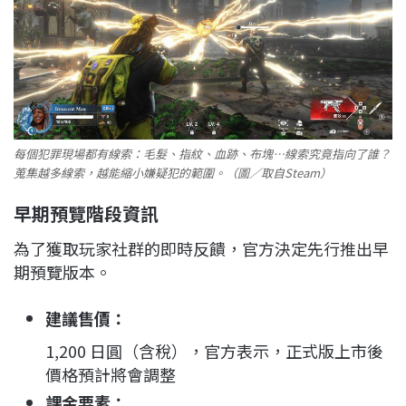
每個犯罪現場都有線索：毛髮、指紋、血跡、布塊…線索究竟指向了誰？
蒐集越多線索，越能縮小嫌疑犯的範圍。（圖／取自Steam）
早期預覽階段資訊
為了獲取玩家社群的即時反饋，官方決定先行推出早
期預覽版本。
建議售價：
1,200 日圓（含稅），官方表示，正式版上市後
價格預計將會調整
課金要素：