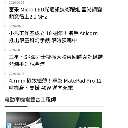
2026-08-06
富采 Micro LED光通訊技術躍進 藍光調變
頻寬衝上2.1 GHz
2026-08-06
小島工作室成立 10 週年！攜手 Anicorn
推出限量科幻手錶 限時預購中
2026-08-06
三星、SK海力士擬擴大股東回饋 AI記憶體
熱潮推升現金流
2026-08-06
4.7mm 極致纖薄！華為 MatePad Pro 12
吋機身、支援 40W 逆向充電
電動車機電整合工程師