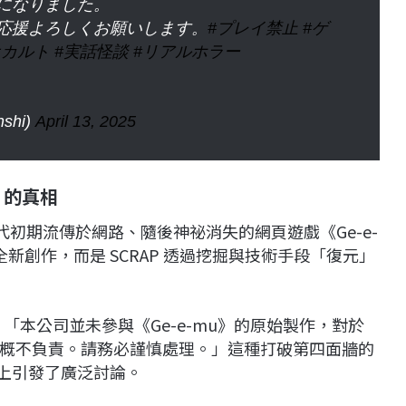
になりました。
応援よろしくお願いします。
#プレイ禁止
#ゲ
オカルト
#実話怪談
#リアルホラー
shi)
April 13, 2025
》的真相
年代初期流傳於網路、隨後神祕消失的網頁遊戲《Ge-e-
新創作，而是 SCRAP 透過挖掘與技術手段「復元」
：「本公司並未參與《Ge-e-mu》的原始製作，對於
概不負責。請務必謹慎處理。」這種打破第四面牆的
媒體上引發了廣泛討論。