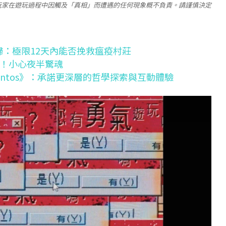
玩家在遊玩過程中因觸及「真相」而遭遇的任何現象概不負責。請謹慎決定
》回歸：極限12天內能否挽救瘟疫村莊
m！小心夜半驚魂
作《Ontos》：承諾更深層的哲學探索與互動體驗