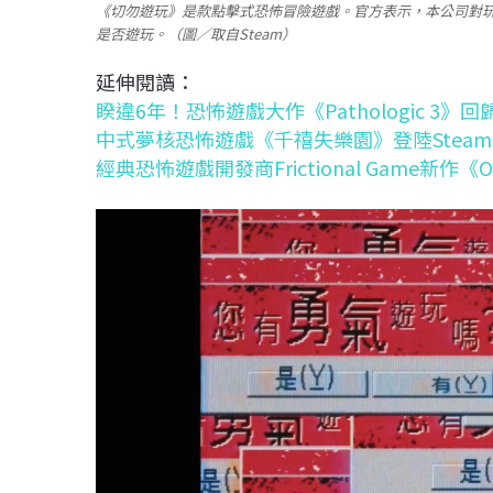
《切勿遊玩》是款點擊式恐怖冒險遊戲。官方表示，本公司對
是否遊玩。（圖／取自Steam）
延伸閱讀：
睽違6年！恐怖遊戲大作《Pathologic 3
中式夢核恐怖遊戲《千禧失樂園》登陸Stea
經典恐怖遊戲開發商Frictional Game新