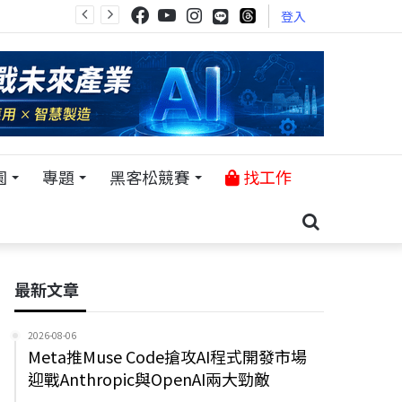
登入
園
專題
黑客松競賽
找工作
最新文章
2026-08-06
Meta推Muse Code搶攻AI程式開發市場
迎戰Anthropic與OpenAI兩大勁敵