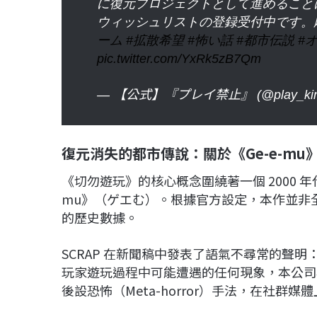
に復元プロジェクトとして進めること
ウィッシュリストの登録受付中です。
ーム
#拡散希望
#怖い話
#都市伝説
#
pic.twitter.com/YxRk5zB7Qm
— 【公式】『プレイ禁止』 (@play_kin
復元消失的都市傳說：關於《Ge-e-mu
《切勿遊玩》的核心概念圍繞著一個 2000 
mu》（ゲエむ）。根據官方設定，本作並非全
的歷史數據。
SCRAP 在新聞稿中發表了語氣不尋常的聲明
玩家遊玩過程中可能遭遇的任何現象，本公司
後設恐怖（Meta-horror）手法，在社群