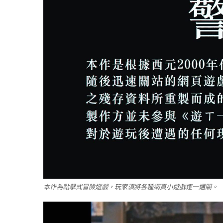
本作為點擊式冒險遊戲，玩家須將各種網頁小遊戲逐一通關。（圖