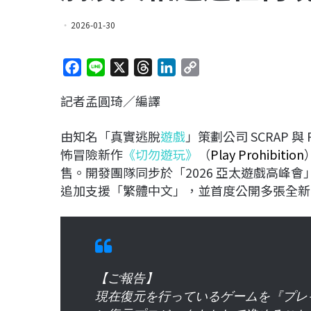
2026-01-30
F
L
X
T
L
C
a
i
h
i
o
記者孟圓琦／編譯
c
n
r
n
p
e
e
e
k
y
由知名「真實逃脫
遊戲
」策劃公司 SCRAP 與 
b
a
e
L
怖冒險新作
《切勿遊玩》
（
Play Prohibition
o
d
d
i
售。開發團隊同步於「2026 亞太遊戲高峰
o
s
I
n
追加支援「繁體中文」，並首度公開多張全新
k
n
k
【ご報告】
現在復元を行っているゲームを『プレイ