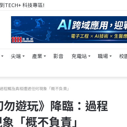
TECH+ 科技專區!
尖端
產業
影音
充電站
職場
校
：過程觸及真相遭遇任何現象「概不負責」
《切勿遊玩》降臨：過程
現象「概不負責」