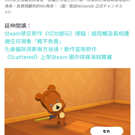
角色，負責照顧你的Mii角色。（圖／取自Nintendo 公式チャンネル
YT）
延伸閱讀：
Steam禁忌新作《切勿遊玩》降臨：過程觸及真相遭
遇任何現象「概不負責」
化身貓咪探索南方祕境！動作冒險新作
《Scattered》上架Steam 邀你探尋海賊寶藏