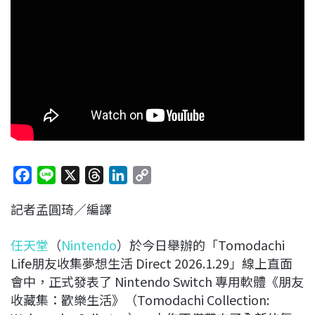
F
L
X
T
L
C
a
i
h
i
o
記者孟圓琦／編譯
c
n
r
n
p
e
e
e
k
y
任天堂
（
Nintendo
）於今日舉辦的「Tomodachi
b
a
e
L
Life朋友收集夢想生活 Direct 2026.1.29」線上直面
o
d
d
i
會中，正式發表了 Nintendo Switch 專用軟體《朋友
o
s
I
n
收藏集：歡樂生活》（Tomodachi Collection:
k
n
k