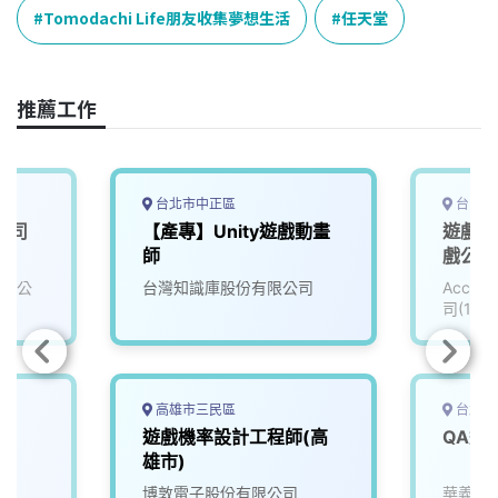
o
d
d
i
Tomodachi Life朋友收集夢想生活
任天堂
o
s
I
n
k
n
k
推薦工作
台北市中正區
台中市
公司
【產專】Unity遊戲動畫
遊戲資
師
戲公司 
有限公
台灣知識庫股份有限公司
Accu
司(111
高雄市三民區
台北市
遊戲機率設計工程師(高
雄市)
博敦電子股份有限公司
華義國