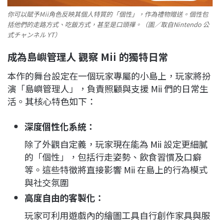
你可以賦予Mii角色反映其個人特質的「個性」，作為禮物贈送。個性包
括他們的走路方式、吃飯方式，甚至是口頭禪。（圖／取自Nintendo 公
式チャンネル YT）
成為島嶼管理人 觀察 Mii 的獨特日常
本作的舞台設定在一個玩家專屬的小島上，玩家將扮
演「島嶼管理人」，負責照顧與支援 Mii 們的日常生
活。其核心特色如下：
深度個性化系統：
除了外觀自定義，玩家現在能為 Mii 設定更細膩
的「個性」，包括行走姿勢、飲食習慣及口癖
等。這些特徵將直接影響 Mii 在島上的行為模式
與社交氛圍
高度自由的客製化：
玩家可利用遊戲內的繪圖工具自行創作家具與服