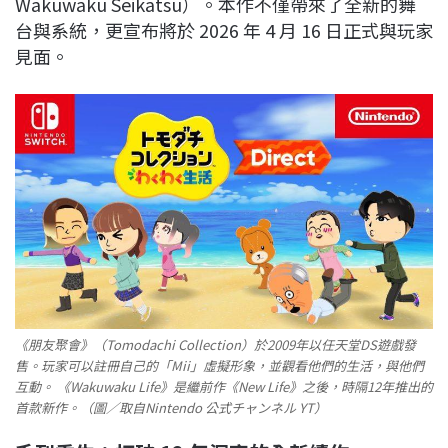
Wakuwaku Seikatsu）。本作不僅帶來了全新的舞
台與系統，更宣布將於 2026 年 4 月 16 日正式與玩家
見面。
《朋友聚會》（Tomodachi Collection）於2009年以任天堂DS遊戲發
售。玩家可以註冊自己的「Mii」虛擬形象，並觀看他們的生活，與他們
互動。 《Wakuwaku Life》是繼前作《New Life》之後，時隔12年推出的
首款新作。（圖／取自Nintendo 公式チャンネル YT）