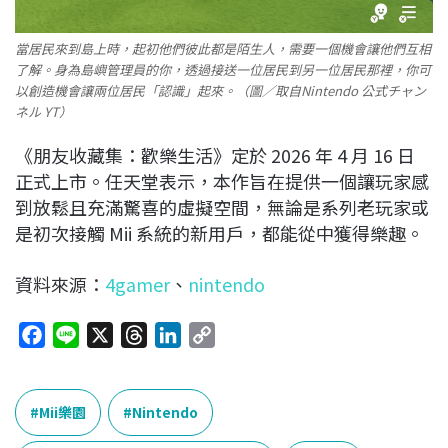
當居民來到島上時，起初他們彼此都是陌生人，需要一個機會讓他們互相
了解。身為島嶼管理員的你，透過接送一位居民到另一位居民那裡，你可
以創造機會讓兩位居民「認識」起來。（圖／取自Nintendo 公式チャン
ネル YT）
《朋友收藏集：歡樂生活》定於 2026 年 4 月 16 日
正式上市。任天堂表示，本作旨在提供一個讓玩家感
到放鬆且充滿驚喜的虛擬空間，無論是系列老玩家或
是初次接觸 Mii 系統的新用戶，都能從中獲得樂趣。
資料來源：
4gamer
、
nintendo
F
L
X
T
L
C
a
i
h
i
o
c
n
r
n
p
e
e
e
k
y
Mii樂園
Nintendo
b
a
e
L