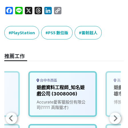
F
L
X
T
L
C
a
i
h
i
o
c
n
r
n
p
e
e
e
k
y
PlayStation
PS5 數位版
雷射超人
b
a
e
L
o
d
d
i
o
s
I
n
推薦工作
k
n
k
台中市西區
高雄市
遊戲資料工程師_知名遊
遊戲軟
戲公司 (3008006)
雄市)
Accurate愛客獵股份有限公
博敦電
司(1111 高階獵才)