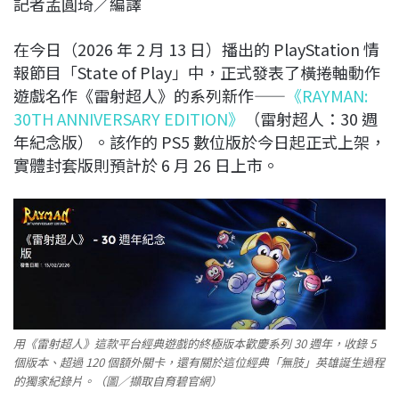
記者孟圓琦／編譯
c
n
r
n
p
e
e
e
k
y
在今日（2026 年 2 月 13 日）播出的 PlayStation 情
b
a
e
L
報節目「State of Play」中，正式發表了橫捲軸動作
o
d
d
i
遊戲名作《雷射超人》的系列新作——
《RAYMAN:
o
s
I
n
30TH ANNIVERSARY EDITION》
（雷射超人：30 週
k
n
k
年紀念版）。該作的 PS5 數位版於今日起正式上架，
實體封套版則預計於 6 月 26 日上市。
用《雷射超人》這款平台經典遊戲的終極版本歡慶系列 30 週年，收錄 5
個版本、超過 120 個額外關卡，還有關於這位經典「無肢」英雄誕生過程
的獨家紀錄片。（圖／擷取自育碧官網）