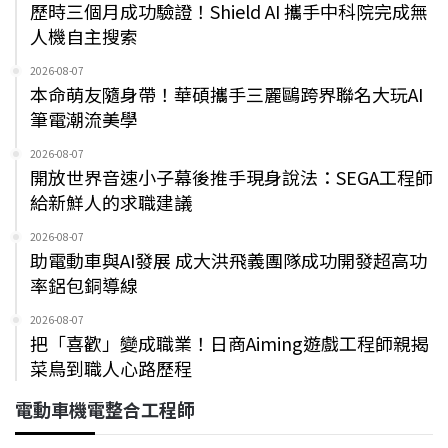
歷時三個月成功驗證！Shield AI 攜手中科院完成無
人機自主搜索
2026-08-07
本命萌友隨身帶！華碩攜手三麗鷗跨界聯名大玩AI
筆電潮流美學
2026-08-07
開放世界音速小子幕後推手現身說法：SEGA工程師
給新鮮人的求職建議
2026-08-07
助電動車與AI發展 成大洪飛義團隊成功開發超高功
率鋁包銅導線
2026-08-07
把「喜歡」變成職業！日商Aiming遊戲工程師親揭
菜鳥到職人心路歷程
電動車機電整合工程師