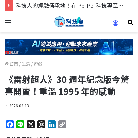
科技人找工作，就到TECH+ 科技專區!
首頁
/
生活
/
遊戲
《雷射超人》30 週年紀念版今驚
喜開賣！重溫 1995 年的感動
2026-02-13
F
L
X
T
L
C
a
i
h
i
o