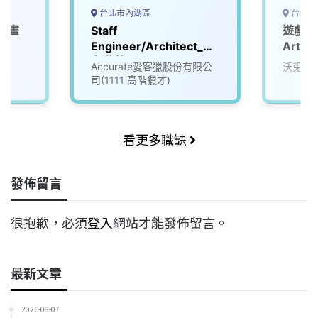
台北市內湖區
台中市
戲動畫
Staff
遊戲技術
Engineer/Architect_知
Artsit
名遊戲公司 (3008596)
司
Accurate愛客獵股份有限公
沃兎奈
司(1111 高階獵才)
看更多職缺
發佈留言
很抱歉，必須
登入
網站才能發佈留言。
最新文章
2026-08-07