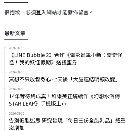
很抱歉，必須
登入
網站才能發佈留言。
最新文章
2026-08-10
《LINE Bubble 2》合作《電影蠟筆小新：奇奇怪
怪！我的妖怪假期》送扭蛋券
2026-08-10
冥想不只放鬆身心 七天後「大腦連結明顯改變」
2026-08-10
14年等待終成真！科樂美正統續作《幻想水滸傳
STAR LEAP》手機版上市
2026-08-10
告別低脂迷思 研究發現「每日三份全脂乳品」體重
沒增加