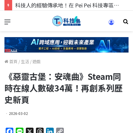
科技人找工作，就到TECH+ 科技專區!
首頁
/
生活
/
遊戲
《惡靈古堡：安魂曲》Steam同
時在線人數破34萬！再創系列歷
史新頁
2026-03-02
F
L
X
T
L
C