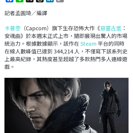
a
i
h
i
o
記者孟圓琦／編譯
c
n
r
n
p
e
e
e
k
y
卡普空
（Capcom）旗下生存恐怖大作《
惡靈古堡
：
b
a
e
L
安魂曲》於本週末正式上市，隨即展現出驚人的市場
o
d
d
i
統治力。根據數據顯示，該作在
Steam
平台的同時
o
s
I
n
在線人數峰值已達到 344,214 人，不僅寫下該系列史
k
n
k
上最高紀錄，其熱度甚至超越了多款熱門多人連線遊
戲。