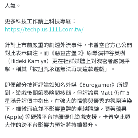
人氣。
更多科技工作請上科技專區：
https://techplus.1111.com.tw/
針對上市前嚴重的劇透外流事件，卡普空官方已公開
對此表示關注。而《惡靈古堡 2》原導演神谷英樹
（Hideki Kamiya）更在社群媒體上對洩密者嚴詞抨
擊，稱其「被詛咒永遠無法再玩這款遊戲」。
即便部分技術評論如知名外媒《Eurogamer》所提
到，遊戲後期節奏略顯疲態，但評論員 Matt 仍在 5
星滿分評價中指出，在強大的情懷與優秀的氛圍渲染
下，細微瑕疵並不影響整體的卓越體驗。隨著蘋果
(Apple) 等硬體平台持續優化遊戲支援，卡普空此類
大作的跨平台影響力預計將持續攀升。