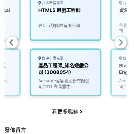
台北市信義區
台北市
ical
HTML5 遊戲工程師
資深遊
夢幻互娛國際有限公司
華義國
司
台中市南屯區
台北市
學徒
產品工程師_知名遊戲公
Staff
司 (3008054)
Engin
名遊戲公
公司
Accurate愛客獵股份有限公
Accu
司(1111 高階獵才)
司(111
看更多職缺
發佈留言