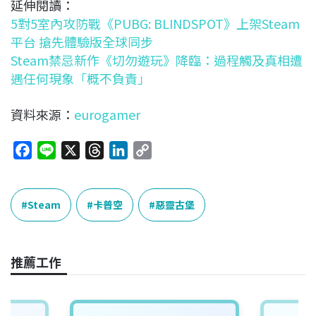
延伸閱讀：
5對5室內攻防戰《PUBG: BLINDSPOT》上架Steam
平台 搶先體驗版全球同步
Steam禁忌新作《切勿遊玩》降臨：過程觸及真相遭
遇任何現象「概不負責」
資料來源：
eurogamer
F
L
X
T
L
C
a
i
h
i
o
c
n
r
n
p
e
e
e
k
y
Steam
卡普空
惡靈古堡
b
a
e
L
o
d
d
i
o
s
I
n
推薦工作
k
n
k