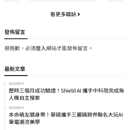
看更多職缺
發佈留言
很抱歉，必須
登入
網站才能發佈留言。
最新文章
2026-08-07
歷時三個月成功驗證！Shield AI 攜手中科院完成無
人機自主搜索
2026-08-07
本命萌友隨身帶！華碩攜手三麗鷗跨界聯名大玩AI
筆電潮流美學