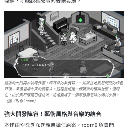
殘缺，才能觀看故事的後續發展。
飯店的大門再次吱呀作響。綠耳朵的美度莉，一如既往地戴著閃亮的綠色
耳環，準備迎接今天的新客人。這裡曾經是一個繁榮的礦業社區，但現
在，由於寶石礦藏已經枯竭，這裡變成了一個寧靜而乏味的鄉村小鎮。
（圖／取自Steam）
強大開發陣容！藝術風格與音樂的結合
本作由やなぎなぎ親自擔任原案，room6 負責開