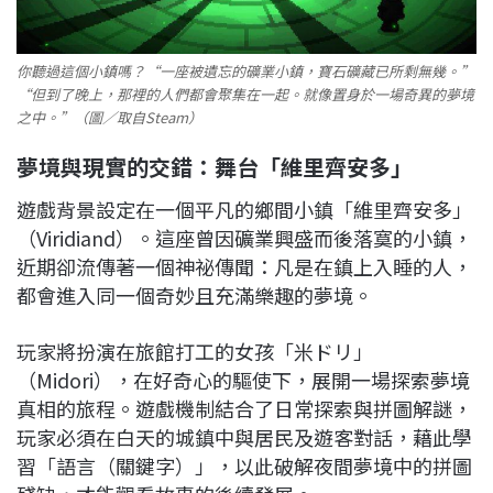
你聽過這個小鎮嗎？“一座被遺忘的礦業小鎮，寶石礦藏已所剩無幾。”
“但到了晚上，那裡的人們都會聚集在一起。就像置身於一場奇異的夢境
之中。”（圖／取自Steam）
夢境與現實的交錯：舞台「維里齊安多」
遊戲背景設定在一個平凡的鄉間小鎮「維里齊安多」
（Viridiand）。這座曾因礦業興盛而後落寞的小鎮，
近期卻流傳著一個神祕傳聞：凡是在鎮上入睡的人，
都會進入同一個奇妙且充滿樂趣的夢境。
玩家將扮演在旅館打工的女孩「米ドリ」
（Midori），在好奇心的驅使下，展開一場探索夢境
真相的旅程。遊戲機制結合了日常探索與拼圖解謎，
玩家必須在白天的城鎮中與居民及遊客對話，藉此學
習「語言（關鍵字）」，以此破解夜間夢境中的拼圖