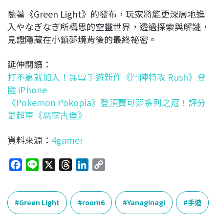
隨著《Green Light》的發布，玩家將能更深層地進
入やなぎなぎ所構思的空靈世界，透過探索與解謎，
見證隱藏在小鎮夢境背後的最終祕密。
延伸閱讀：
打不贏就加入！暴雪手遊新作《鬥陣特攻 Rush》登
陸 iPhone
《Pokemon Pokopia》登頂寶可夢系列之冠！評分
更超車《惡靈古堡》
資料來源：
4gamer
F
L
X
T
L
C
a
i
h
i
o
c
n
r
n
p
e
e
e
k
y
Green Light
room6
Yanaginagi
手遊
b
a
e
L