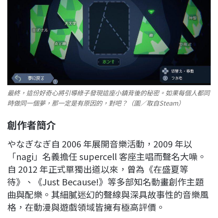
最終，這份好奇心將引導綠子發現這座小鎮背後的秘密。如果每個人都同
時做同一個夢，那一定是有原因的，對吧？（圖／取自Steam）
創作者簡介
やなぎなぎ自 2006 年展開音樂活動，2009 年以
「nagi」名義擔任 supercell 客座主唱而聲名大噪。
自 2012 年正式單獨出道以來，曾為《在盛夏等
待》、《Just Because!》等多部知名動畫創作主題
曲與配樂。其細膩迷幻的聲線與深具故事性的音樂風
格，在動漫與遊戲領域皆擁有極高評價。