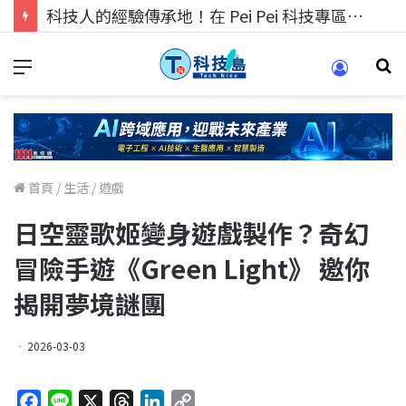
科技人的經驗傳承地！在 Pei Pei 科技專區，與學弟妹交流最硬核的技術
首頁
/
生活
/
遊戲
日空靈歌姬變身遊戲製作？奇幻
冒險手遊《Green Light》 邀你
揭開夢境謎團
2026-03-03
F
L
X
T
L
C