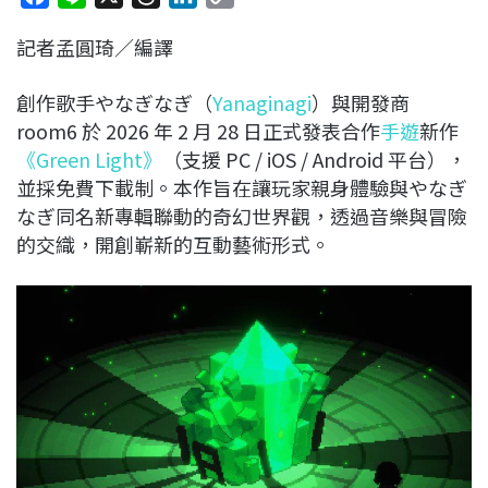
a
i
h
i
o
記者孟圓琦／編譯
c
n
r
n
p
e
e
e
k
y
創作歌手やなぎなぎ（
Yanaginagi
）與開發商
b
a
e
L
room6 於 2026 年 2 月 28 日正式發表合作
手遊
新作
o
d
d
i
《Green Light》
（支援 PC / iOS / Android 平台），
o
s
I
n
並採免費下載制。本作旨在讓玩家親身體驗與やなぎ
k
n
k
なぎ同名新專輯聯動的奇幻世界觀，透過音樂與冒險
的交織，開創嶄新的互動藝術形式。