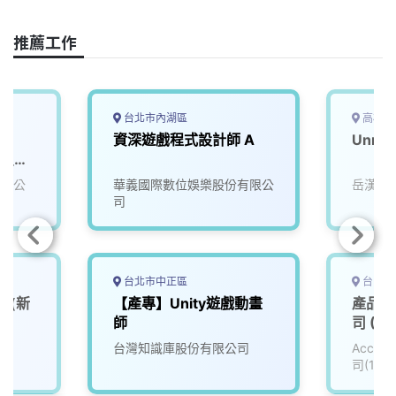
o
d
d
i
o
s
I
n
推薦工作
k
n
k
台北市內湖區
高雄市
資深遊戲程式設計師 A
Unre
ct_知
96)
有限公
華義國際數位娛樂股份有限公
岳漢網
司
台北市中正區
台中市
師(新
【產專】Unity遊戲動畫
產品工
師
司 (30
台灣知識庫股份有限公司
Accu
司(111