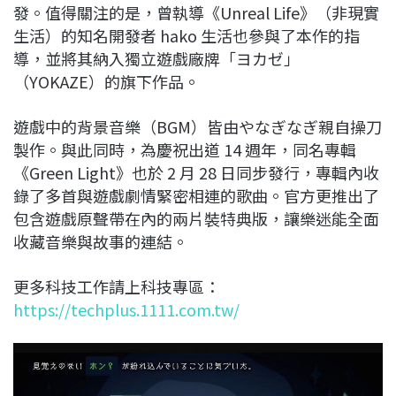
發。值得關注的是，曾執導《Unreal Life》（非現實
生活）的知名開發者 hako 生活也參與了本作的指
導，並將其納入獨立遊戲廠牌「ヨカゼ」
（YOKAZE）的旗下作品。
遊戲中的背景音樂（BGM）皆由やなぎなぎ親自操刀
製作。與此同時，為慶祝出道 14 週年，同名專輯
《Green Light》也於 2 月 28 日同步發行，專輯內收
錄了多首與遊戲劇情緊密相連的歌曲。官方更推出了
包含遊戲原聲帶在內的兩片裝特典版，讓樂迷能全面
收藏音樂與故事的連結。
更多科技工作請上科技專區：
https://techplus.1111.com.tw/