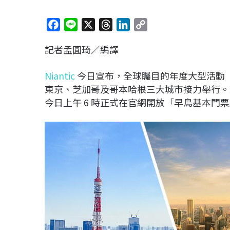
F
L
X
T
L
C
a
i
h
i
o
記者孟圓琦／編譯
c
n
r
n
p
e
e
e
k
y
Niantic
今日宣布，全球矚目的年度大型活動
b
a
e
L
東京、芝加哥及哥本哈根三大城市接力舉行。東京場預
o
d
d
i
今日上午 6 時正式在官網開放「早鳥基本門
o
s
I
n
k
n
k