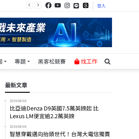
登入
園
專題
黑客松競賽
找工作
最新文章
2026-08-06
比亞迪Denza D9英國7.5萬英鎊起 比
Lexus LM便宜逾2.2萬英鎊
2026-08-06
智慧穿戴邁向抬頭世代！台灣大電信獨賣