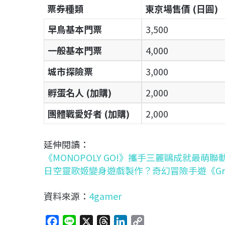
票券種類
東京場售價 (日圓)
早鳥基本門票
3,500
一般基本門票
4,000
城市探險票
3,000
孵蛋名人 (加購)
2,000
團體戰愛好者 (加購)
2,000
延伸閱讀：
《MONOPOLY GO!》攜手三麗鷗成就最萌
日空靈歌姬變身遊戲製作？奇幻冒險手遊《Gree
資料來源：
4gamer
F
L
X
T
L
C