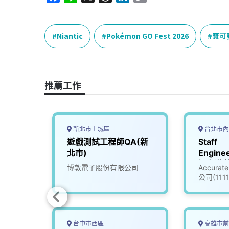
a
i
h
i
o
c
n
r
n
p
e
e
e
k
y
Niantic
Pokémon GO Fest 2026
寶可
b
a
e
L
o
d
d
i
o
s
I
n
推薦工作
k
n
k
新北市土城區
台北市內
程師
遊戲測試工程師QA(新
Staff
北市)
Enginee
知名遊
司
博敦電子股份有限公司
Accur
(30085
公司(111
台中市西區
高雄市前