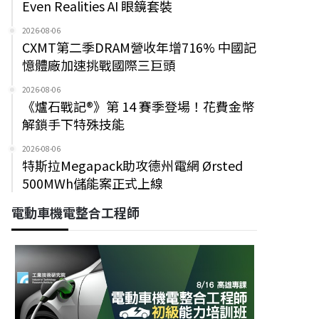
Even Realities AI 眼鏡套裝
2026-08-06
CXMT第二季DRAM營收年增716% 中國記
憶體廠加速挑戰國際三巨頭
2026-08-06
《爐石戰記®》第 14 賽季登場！花費金幣
解鎖手下特殊技能
2026-08-06
特斯拉Megapack助攻德州電網 Ørsted
500MWh儲能案正式上線
電動車機電整合工程師