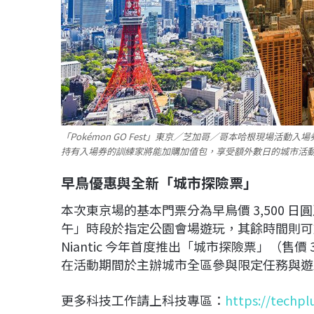
「Pokémon GO Fest」東京／芝加哥／哥本哈根現場
持有入場券的訓練家將能加購加值包，享受額外數日的城市活動內
早鳥優惠與全新「城市探險票」
本次東京場的基本門票分為早鳥價 3,500 日
午」時段於指定公園會場遊玩，其餘時間則可
Niantic 今年首度推出「城市探險票」（售價
在活動期間於主辦城市全區參與限定任務與遊
更多科技工作請上科技專區：
https://techpl