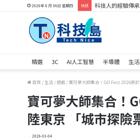
科技人的經驗傳承地
2026年 8 月 06日 星期四
快訊
精選
3C
AI人工智慧
半導體
生活
首頁
/
生活
/
遊戲
/
寶可夢大師集合！GO Fest 202
寶可夢大師集合！GO 
陸東京 「城市探險
2026-03-04