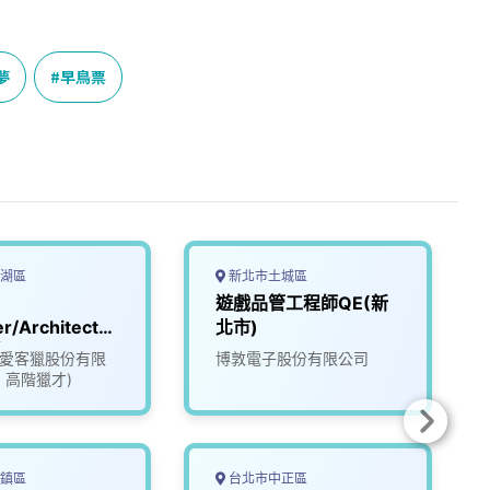
夢
早鳥票
湖區
新北市土城區
遊戲品管工程師QE(新
r/Architect_
北市)
戲公司
ate愛客獵股份有限
博敦電子股份有限公司
96)
1 高階獵才)
鎮區
台北市中正區