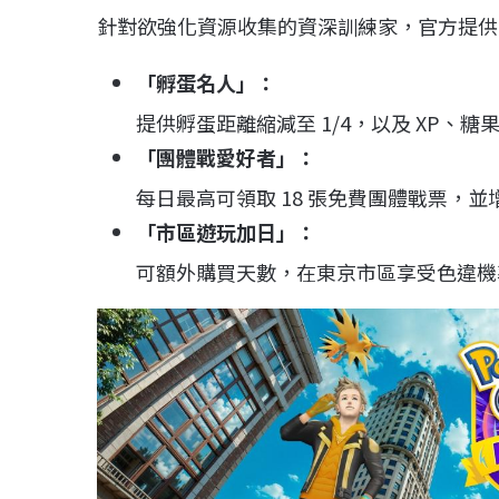
針對欲強化資源收集的資深訓練家，官方提供
「孵蛋名人」
：
提供孵蛋距離縮減至 1/4，以及 XP、糖
「團體戰愛好者」
：
每日最高可領取 18 張免費團體戰票，
「市區遊玩加日」
：
可額外購買天數，在東京市區享受色違機