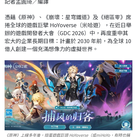
記者孟圓琦／編譯
c
n
r
n
p
e
e
e
k
y
憑藉《原神》、《崩壞：星穹鐵道》及《絕區零》席
b
a
e
L
捲全球的遊戲巨擘 HoYoverse（米哈遊），在近日舉
o
d
d
i
辦的遊戲開發者大會（GDC 2026）中，再度重申其
o
s
I
n
宏大的企業長期目標：計畫於 2030 年前，為全球 10
k
n
k
億人創建一個充滿想像力的虛擬世界。
《原神》上線多年後，扭蛋遊戲巨頭 HoYoverse（或miHoYo，有時也稱