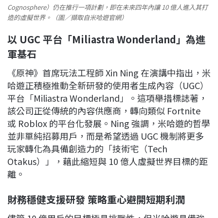
Cognosphere）仍在推行一項計劃，即在未來四年內讓 10 億人進入其打
造的虛擬世界。（圖／擷取自米哈遊官網）
以 UGC 平台「Miliastra Wonderland」為進
軍基石
《原神》首席玩法工程師 Xin Ning 在演講中指出，米
哈遊正積極推動全新研發的使用者生成內容（UGC）
平台「Miliastra Wonderland」。這項舉措標誌著，
該公司正從傳統的內容供應商，轉向類似 Fortnite
或 Roblox 的平台化發展。Ning 強調，米哈遊的哲學
並非單純招募用戶，而是希望透過 UGC 機制將更多
玩家轉化為具備創造力的「技術宅（Tech
Otakus）」，藉此縮短與 10 億人虛擬世界目標的距
離。
財務穩健支援研發 策略重心避開短期利潤
儘管 10 億用戶的目標極具挑戰性，但米哈遊具備強