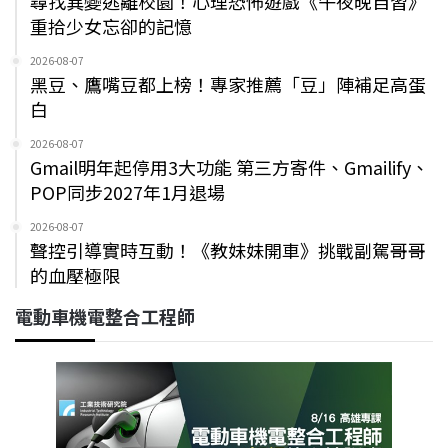
尋找異變逃離校園！心理恐怖遊戲《午夜晚自習》
重拾少女忘卻的記憶
2026-08-07
黑豆、鷹嘴豆都上榜！專家推薦「豆」陣補足高蛋
白
2026-08-07
Gmail明年起停用3大功能 第三方寄件、Gmailify、
POP同步2027年1月退場
2026-08-07
聲控引導實時互動！《教妹妹開車》挑戰副駕哥哥
的血壓極限
電動車機電整合工程師