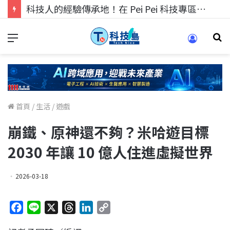
科技人找工作，就到TECH+ 科技專區!
首頁
/
生活
/
遊戲
崩鐵、原神還不夠？米哈遊目標
2030 年讓 10 億人住進虛擬世界
2026-03-18
F
L
X
T
L
C
a
i
h
i
o