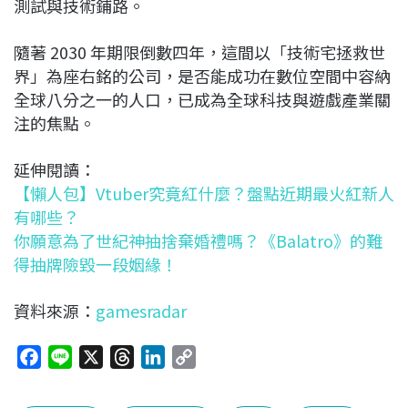
測試與技術鋪路。
隨著 2030 年期限倒數四年，這間以「技術宅拯救世
界」為座右銘的公司，是否能成功在數位空間中容納
全球八分之一的人口，已成為全球科技與遊戲產業關
注的焦點。
延伸閱讀：
【懶人包】Vtuber究竟紅什麼？盤點近期最火紅新人
有哪些？
你願意為了世紀神抽捨棄婚禮嗎？《Balatro》的難
得抽牌險毀一段姻緣！
資料來源：
gamesradar
F
L
X
T
L
C
a
i
h
i
o
c
n
r
n
p