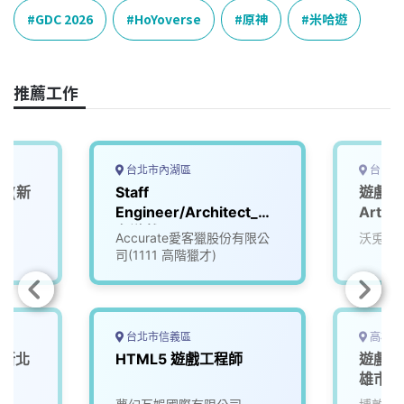
e
e
e
k
y
GDC 2026
HoYoverse
原神
米哈遊
b
a
e
L
o
d
d
i
o
s
I
n
推薦工作
k
n
k
台北市內湖區
台中市
師(新
Staff
遊戲技術
Engineer/Architect_知
Artsit
名遊戲公司 (3008596)
Accurate愛客獵股份有限公
沃兎奈
司(1111 高階獵才)
台北市信義區
高雄市
(新北
HTML5 遊戲工程師
遊戲機
雄市)