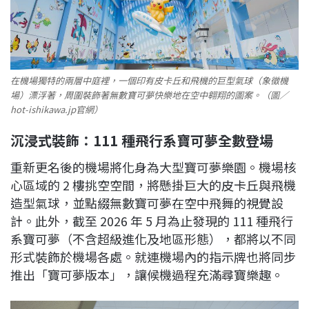
在機場獨特的兩層中庭裡，一個印有皮卡丘和飛機的巨型氣球（象徵機
場）漂浮著，周圍裝飾著無數寶可夢快樂地在空中翱翔的圖案。（圖／
hot-ishikawa.jp官網）
沉浸式裝飾：111 種飛行系寶可夢全數登場
重新更名後的機場將化身為大型寶可夢樂園。機場核
心區域的 2 樓挑空空間，將懸掛巨大的皮卡丘與飛機
造型氣球，並點綴無數寶可夢在空中飛舞的視覺設
計。此外，截至 2026 年 5 月為止發現的 111 種飛行
系寶可夢（不含超級進化及地區形態），都將以不同
形式裝飾於機場各處。就連機場內的指示牌也將同步
推出「寶可夢版本」，讓候機過程充滿尋寶樂趣。