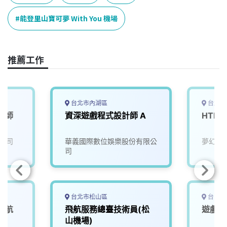
b
a
e
L
o
d
d
i
能登里山寶可夢 With You 機場
o
s
I
n
k
n
k
推薦工作
台北市內湖區
台北市
工程師
資深遊戲程式設計師 A
HTM
公司
華義國際數位娛樂股份有限公
夢幻互
司
台北市松山區
台中市
（航
飛航服務總臺技術員(松
遊戲測
山機場)