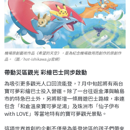
機場原創藝術作品《希望的天空》，是為紀念機場啟用而創作的原創作
品。（圖／hot-ishikawa.jp官網）
帶動災區觀光 彩繪巴士同步啟動
為吸引更多觀光人口回流能登，7 月中旬起將有兩台
寶可夢彩繪巴士投入營運。除了一台往返金澤與輪島
市的特急巴士外，另將新增一條周遊巴士路線，串連
包含「和倉溫泉寶可夢足湯」及珠洲市「仙子伊布
with LOVE」等當地特有的寶可夢觀光景點。
這項世界首創的企劃不僅是為能登地區的孩子們帶來