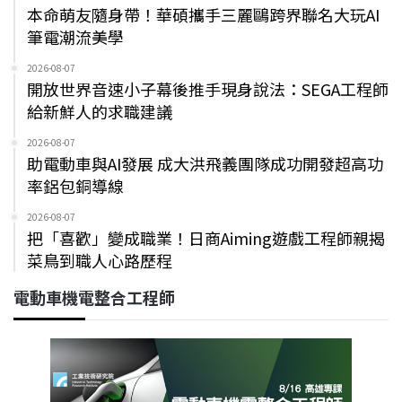
本命萌友隨身帶！華碩攜手三麗鷗跨界聯名大玩AI
筆電潮流美學
2026-08-07
開放世界音速小子幕後推手現身說法：SEGA工程師
給新鮮人的求職建議
2026-08-07
助電動車與AI發展 成大洪飛義團隊成功開發超高功
率鋁包銅導線
2026-08-07
把「喜歡」變成職業！日商Aiming遊戲工程師親揭
菜鳥到職人心路歷程
電動車機電整合工程師