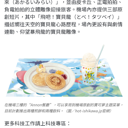
來（あかるいみらい）」，並由皮卡丘、正電拍拍、
負電拍拍的立體雕像迎接旅客。機場內亦提供三部原
創短片，其中「飛吧！寶貝龍（とべ！タツベイ）」
描述嚮往天空的寶貝龍心路歷程，場內更設有與劇情
連動、仰望暴飛龍的寶貝龍雕像。
在機場三樓的“Annon餐廳”，可以享用到機場原創的寶可夢主題菜單，
目前計劃推出兩種煎餅和兩種飲料。（圖／hot-ishikawa.jp官網）
更多科技工作請上科技專區：