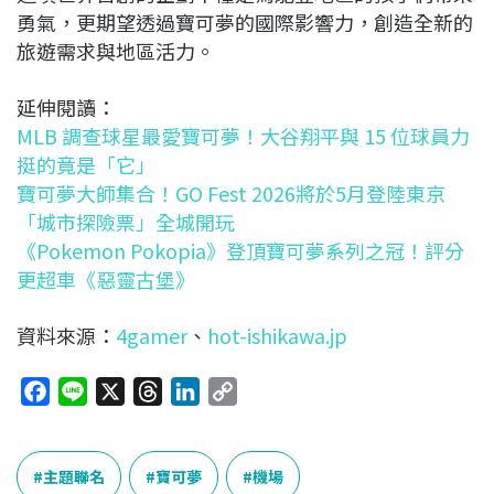
勇氣，更期望透過寶可夢的國際影響力，創造全新的
旅遊需求與地區活力。
延伸閱讀：
MLB 調查球星最愛寶可夢！大谷翔平與 15 位球員力
挺的竟是「它」
寶可夢大師集合！GO Fest 2026將於5月登陸東京
「城市探險票」全城開玩
《Pokemon Pokopia》登頂寶可夢系列之冠！評分
更超車《惡靈古堡》
資料來源：
4gamer
、
hot-ishikawa.jp
F
L
X
T
L
C
a
i
h
i
o
c
n
r
n
p
e
e
e
k
y
主題聯名
寶可夢
機場