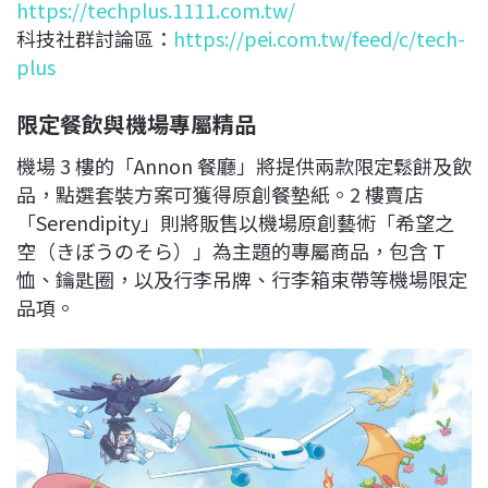
https://techplus.1111.com.tw/
科技社群討論區：
https://pei.com.tw/feed/c/tech-
plus
限定餐飲與機場專屬精品
機場 3 樓的「Annon 餐廳」將提供兩款限定鬆餅及飲
品，點選套裝方案可獲得原創餐墊紙。2 樓賣店
「Serendipity」則將販售以機場原創藝術「希望之
空（きぼうのそら）」為主題的專屬商品，包含 T
恤、鑰匙圈，以及行李吊牌、行李箱束帶等機場限定
品項。