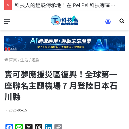
科技人的經驗傳承地！在 Pei Pei 科技專區，與學弟妹交流最硬核的技術
首頁
/
生活
/
遊戲
寶可夢應援災區復興！全球第一
座聯名主題機場 7 月登陸日本石
川縣
2026-05-15
F
L
X
T
L
C