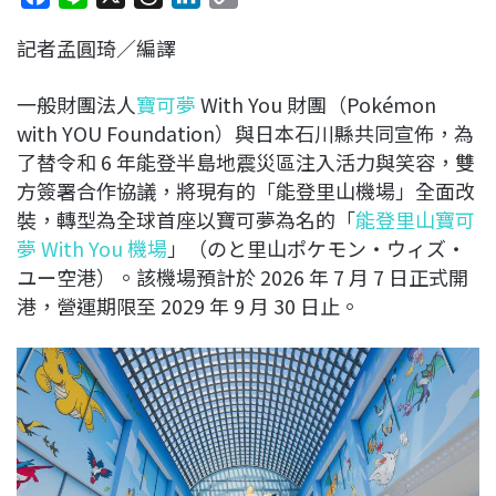
a
i
h
i
o
記者孟圓琦／編譯
c
n
r
n
p
e
e
e
k
y
一般財團法人
寶可夢
With You 財團（Pokémon
b
a
e
L
with YOU Foundation）與日本石川縣共同宣佈，為
o
d
d
i
了替令和 6 年能登半島地震災區注入活力與笑容，雙
o
s
I
n
方簽署合作協議，將現有的「能登里山機場」全面改
k
n
k
裝，轉型為全球首座以寶可夢為名的「
能登里山寶可
夢 With You 機場
」（のと里山ポケモン・ウィズ・
ユー空港）。該機場預計於 2026 年 7 月 7 日正式開
港，營運期限至 2029 年 9 月 30 日止。