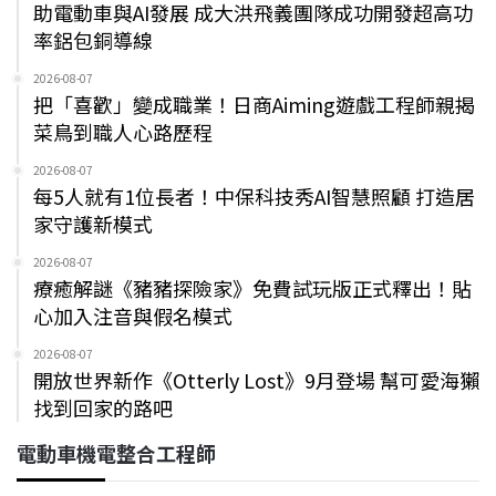
助電動車與AI發展 成大洪飛義團隊成功開發超高功
率鋁包銅導線
2026-08-07
把「喜歡」變成職業！日商Aiming遊戲工程師親揭
菜鳥到職人心路歷程
2026-08-07
每5人就有1位長者！中保科技秀AI智慧照顧 打造居
家守護新模式
2026-08-07
療癒解謎《豬豬探險家》免費試玩版正式釋出！貼
心加入注音與假名模式
2026-08-07
開放世界新作《Otterly Lost》9月登場 幫可愛海獺
找到回家的路吧
電動車機電整合工程師