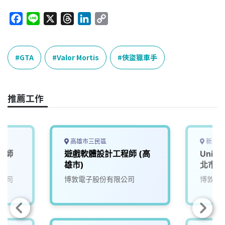
F
L
X
T
L
C
a
i
h
i
o
c
n
r
n
p
e
e
e
k
y
GTA
Valor Mortis
俠盜獵車手
b
a
e
L
o
d
d
i
o
s
I
n
推薦工作
k
n
k
高雄市三民區
新北市
工程師
遊戲軟體設計工程師 (高
Uni
雄市)
北市)
公司
博敦電子股份有限公司
博敦電