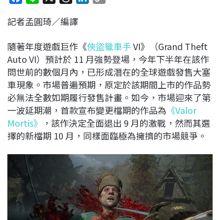
a
i
h
i
o
記者孟圓琦／編譯
c
n
r
n
p
e
e
e
k
y
隨著年度遊戲巨作《
俠盜獵車手
VI》（Grand Theft
b
a
e
L
Auto VI）預計於 11 月強勢登場，今年下半年在該作
o
d
d
i
問世前的數個月內，已形成潛在的全球遊戲發售大塞
o
s
I
n
車現象。市場普遍預期，原定於該期間上市的作品勢
k
n
k
必無法全數如期履行發售計畫。如今，市場迎來了第
一波延期潮，首款宣布變更檔期的作品為
《Valor
Mortis》
，該作決定全面退出 9 月的激戰，然而其選
擇的新檔期 10 月，同樣面臨極為擁擠的市場競爭。