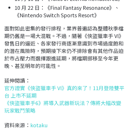
10 月 22 日：《Final Fantasy Resonance》、
《Nintendo Switch Sports Resort》
面對如此密集的發行排程，業界普遍認為整體秋季檔
期仍舊是一場大混戰。不過，隨著《俠盜獵車手 VI》
發售日的逼近、各家發行商逐漸意識到市場過度飽和
的潛在風險時，預期接下來仍不排除會有其他作品迫
於市占壓力而選擇跟進延期，將檔期挪移至今年更
晚、甚至明年的可能性。
延伸閱讀：
官方證實《俠盜獵車手 VI》真的來了！11月登陸雙平
台 上市不延期
《俠盜獵車手6》將導入武器新玩法？傳將大幅改變
玩家戰鬥策略
資料來源：
kotaku