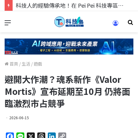
科技人找工作，就到TECH+ 科技專區!
首頁
/
生活
/
遊戲
避開大作潮？魂系新作《Valor
Mortis》宣布延期至10月 仍將面
臨激烈市占競爭
2026-06-15
F
L
X
T
L
C