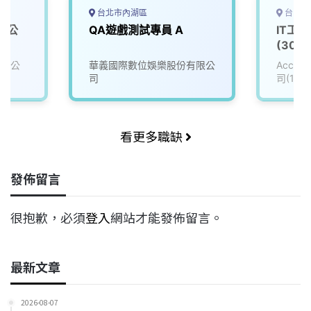
台北市內湖區
台中市
戲公
QA遊戲測試專員 A
IT工
(3008
有限公
華義國際數位娛樂股份有限公
Accu
司
司(111
看更多職缺
發佈留言
很抱歉，必須
登入
網站才能發佈留言。
最新文章
2026-08-07